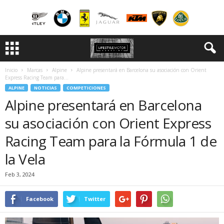
Inicio
Marcas
Alpine
Alpine presentará en Barcelona su asociación con Orient
Express Racing Team para...
ALPINE
NOTICIAS
COMPETICIONES
Alpine presentará en Barcelona
su asociación con Orient Express
Racing Team para la Fórmula 1 de
la Vela
Feb 3, 2024
Facebook
Twitter