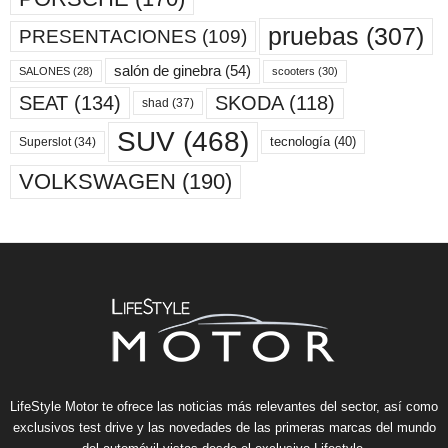
pruebas
(307)
PRESENTACIONES
(109)
salón de ginebra
(54)
scooters
(30)
SALONES
(28)
SKODA
(118)
SEAT
(134)
shad
(37)
SUV
(468)
tecnología
(40)
Superslot
(34)
VOLKSWAGEN
(190)
LifeStyle Motor te ofrece las noticias más relevantes del sector, así como
exclusivos test drive y las novedades de las primeras marcas del mundo