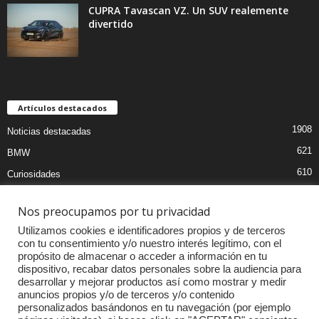
CUPRA Tavascan VZ. Un SUV realemente
divertido
Artículos destacados
1908
Noticias destacadas
621
BMW
610
Curiosidades
439
Pruebas coches
Nos preocupamos por tu privacidad
393
Audi
Utilizamos cookies e identificadores propios y de terceros
376
MOTOS
con tu consentimiento y/o nuestro interés legítimo, con el
propósito de almacenar o acceder a información en tu
333
Competiciones
dispositivo, recabar datos personales sobre la audiencia para
298
Mercedes
desarrollar y mejorar productos así como mostrar y medir
anuncios propios y/o de terceros y/o contenido
257
Accesorios
personalizados basándonos en tu navegación (por ejemplo