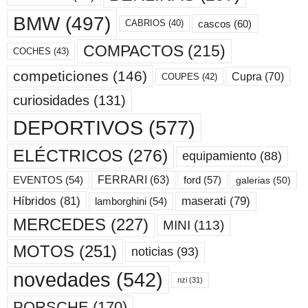
BMW
(497)
cascos
(60)
CABRIOS
(40)
COMPACTOS
(215)
COCHES
(43)
competiciones
(146)
Cupra
(70)
COUPES
(42)
curiosidades
(131)
DEPORTIVOS
(577)
ELÉCTRICOS
(276)
equipamiento
(88)
ford
(57)
FERRARI
(63)
EVENTOS
(54)
galerias
(50)
maserati
(79)
Híbridos
(81)
lamborghini
(54)
MERCEDES
(227)
MINI
(113)
MOTOS
(251)
noticias
(93)
novedades
(542)
nzi
(31)
PORSCHE
(170)