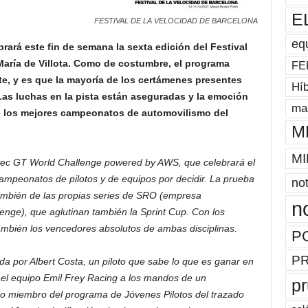
E
FESTIVAL DE LA VELOCIDAD DE BARCELONA
eq
rará este fin de semana la sexta edición del Festival
aría de Villota. Como de costumbre, el programa
FE
, y es que la mayoría de los certámenes presentes
Híb
 Las luchas en la pista están aseguradas y la emoción
mas
de los mejores campeonatos de automovilismo del
M
MI
atec GT World Challenge powered by AWS, que celebrará el
mpeonatos de pilotos y de equipos por decidir. La prueba
not
s también de las propias series de SRO (empresa
n
nge), que aglutinan también la Sprint Cup. Con los
ambién los vencedores absolutos de ambas disciplinas.
P
P
a por Albert Costa, un piloto que sabe lo que es ganar en
on el equipo Emil Frey Racing a los mandos de un
p
o miembro del programa de Jóvenes Pilotos del trazado