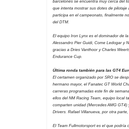
barcelonés se encuentra muy cerca del top
que intenta mostrar sus dotes de pilotaje a
participa en el campeonato, finalmente n
del DTM.
El equipo Iron Lynx es el dominador de l
Alessandro Pier Guidi, Come Ledogar y Nic
gracias a Dries Vanthoor y Charles Weerts
Endurance Cup.
Última ronda también para las GT4 Eu
El certamen organizado por SRO se despi
hermano mayor, el Fanatec GT World Chal
carreras programadas este fin de semana, 
ellos del NM Racing Team, equipo local ta
comparten unidad (Mercedes AMG GT4) y se
Drivers. Rafael Villanueva, por otra parte,
El Team Fullmotorsport es el que podría 