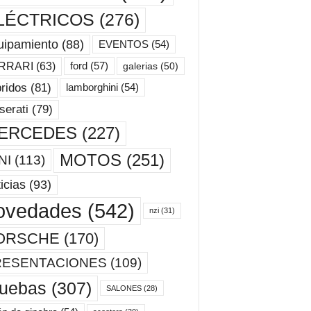
LÉCTRICOS
(276)
uipamiento
(88)
EVENTOS
(54)
ford
(57)
RRARI
(63)
galerias
(50)
ridos
(81)
lamborghini
(54)
erati
(79)
ERCEDES
(227)
MOTOS
(251)
NI
(113)
icias
(93)
ovedades
(542)
nzi
(31)
ORSCHE
(170)
RESENTACIONES
(109)
ruebas
(307)
SALONES
(28)