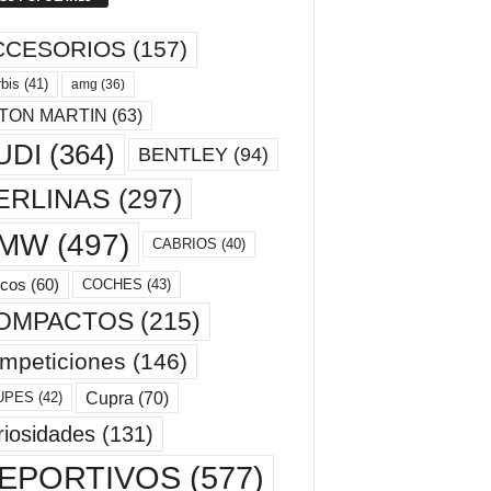
CCESORIOS
(157)
bis
(41)
amg
(36)
TON MARTIN
(63)
UDI
(364)
BENTLEY
(94)
ERLINAS
(297)
MW
(497)
CABRIOS
(40)
cos
(60)
COCHES
(43)
OMPACTOS
(215)
mpeticiones
(146)
Cupra
(70)
UPES
(42)
riosidades
(131)
EPORTIVOS
(577)