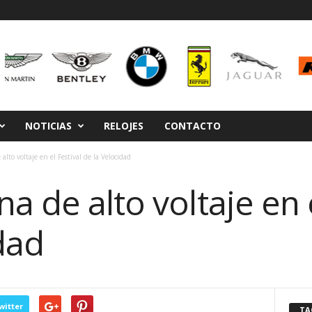
NOTICIAS
RELOJES
CONTACTO
lto voltaje en el Festival de la Velocidad
a de alto voltaje en e
dad
witter
TA