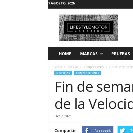
7 AGOSTO, 2026
L
i
f
e
s
t
y
HOME
MARCAS
PRUEBAS
l
e
Inicio
Noticias
Competiciones
Fin de semana de a
M
NOTICIAS
COMPETICIONES
o
Fin de seman
t
o
r
de la Veloci
Oct 7, 2021
Compartir
Facebook
T