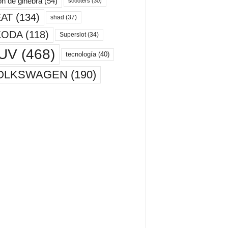
ón de ginebra
(54)
scooters
(30)
AT
(134)
shad
(37)
KODA
(118)
Superslot
(34)
UV
(468)
tecnología
(40)
OLKSWAGEN
(190)