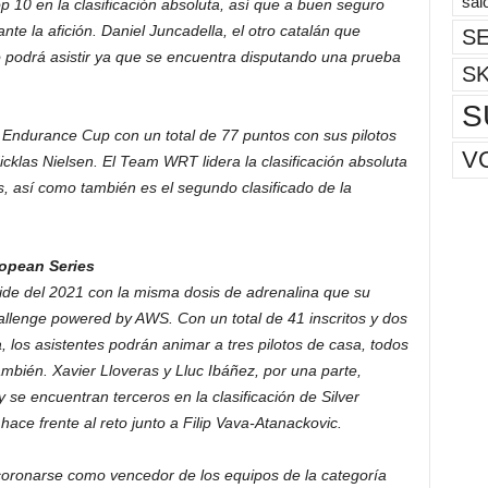
sal
 10 en la clasificación absoluta, así que a buen seguro
nte la afición. Daniel Juncadella, el otro catalán que
SE
o podrá asistir ya que se encuentra disputando una prueba
S
S
a Endurance Cup con un total de 77 puntos con sus pilotos
V
klas Nielsen. El Team WRT lidera la clasificación absoluta
, así como también es el segundo clasificado de la
ropean Series
de del 2021 con la misma dosis de adrenalina que su
lenge powered by AWS. Con un total de 41 inscritos y dos
los asistentes podrán animar a tres pilotos de casa, todos
mbién. Xavier Lloveras y Lluc Ibáñez, por una parte,
 encuentran terceros en la clasificación de Silver
 hace frente al reto junto a Filip Vava-Atanackovic.
coronarse como vencedor de los equipos de la categoría