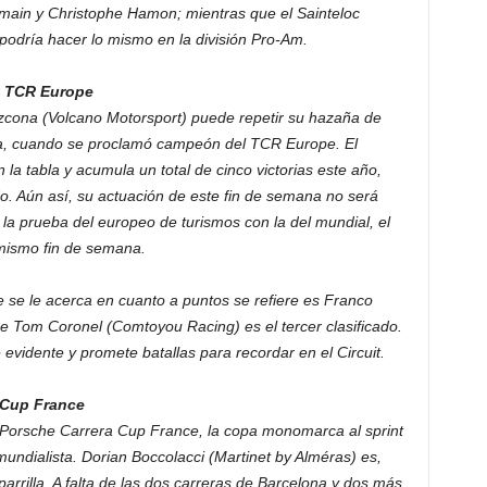
main y Christophe Hamon; mientras que el Sainteloc
podría hacer lo mismo en la división Pro-Am.
l TCR Europe
Azcona (Volcano Motorsport) puede repetir su hazaña de
ya, cuando se proclamó campeón del TCR Europe. El
la tabla y acumula un total de cinco victorias este año,
o. Aún así, su actuación de este fin de semana no será
 la prueba del europeo de turismos con la del mundial, el
 mismo fin de semana.
ue se le acerca en cuanto a puntos se refiere es Franco
 Tom Coronel (Comtoyou Racing) es el tercer clasificado.
 evidente y promete batallas para recordar en el Circuit.
a Cup France
 Porsche Carrera Cup France, la copa monomarca al sprint
mundialista. Dorian Boccolacci (Martinet by Alméras) es,
arrilla. A falta de las dos carreras de Barcelona y dos más