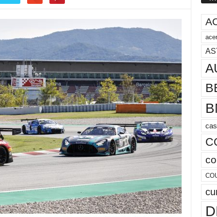
A
acer
AS
A
B
B
cas
C
co
CO
cu
D