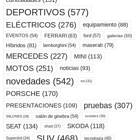
DEPORTIVOS
(577)
ELÉCTRICOS
(276)
equipamiento
(88)
ford
(57)
FERRARI
(63)
EVENTOS
(54)
galerias
(50)
maserati
(79)
Híbridos
(81)
lamborghini
(54)
MERCEDES
(227)
MINI
(113)
MOTOS
(251)
noticias
(93)
novedades
(542)
nzi
(31)
PORSCHE
(170)
pruebas
(307)
PRESENTACIONES
(109)
salón de ginebra
(54)
scooters
(30)
SALONES
(28)
SKODA
(118)
SEAT
(134)
shad
(37)
SUV
(468)
tecnología
(40)
Superslot
(34)