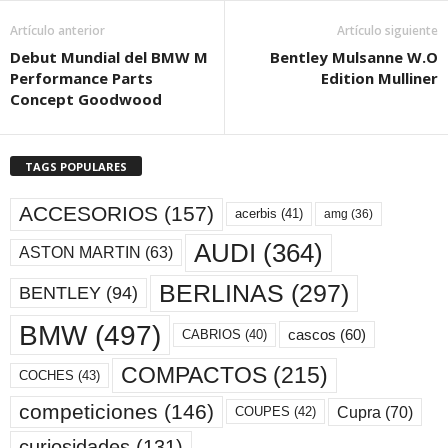
Artículo anterior
Artículo siguiente
Debut Mundial del BMW M
Bentley Mulsanne W.O
Performance Parts
Edition Mulliner
Concept Goodwood
TAGS POPULARES
ACCESORIOS
(157)
acerbis
(41)
amg
(36)
AUDI
(364)
ASTON MARTIN
(63)
BERLINAS
(297)
BENTLEY
(94)
BMW
(497)
cascos
(60)
CABRIOS
(40)
COMPACTOS
(215)
COCHES
(43)
competiciones
(146)
Cupra
(70)
COUPES
(42)
curiosidades
(131)