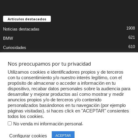
Artículos destacados
1908
Noticias destacadas
621
BMW
610
Curiosidades
439
Pruebas coches
Nos preocupamos por tu privacidad
393
Audi
Utilizamos cookies e identificadores propios y de terceros
376
MOTOS
con tu consentimiento y/o nuestro interés legítimo, con el
propósito de almacenar o acceder a información en tu
333
Competiciones
dispositivo, recabar datos personales sobre la audiencia para
298
Mercedes
desarrollar y mejorar productos así como mostrar y medir
anuncios propios y/o de terceros y/o contenido
257
Accesorios
personalizados basándonos en tu navegación (por ejemplo
páginas visitadas). si haces click en "ACEPTAR" consientes
232
Porsche
todos los cookies.
.
No venda mi información personal
Configurar cookies
ACEPTAR