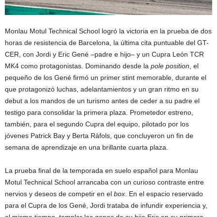
Monlau Motul Technical School logró la victoria en la prueba de dos
horas de resistencia de Barcelona, la última cita puntuable del GT-
CER, con Jordi y Eric Gené –padre e hijo– y un Cupra León TCR
MK4 como protagonistas. Dominando desde la
pole position
, el
pequeño de los Gené firmó un primer stint memorable, durante el
que protagonizó luchas, adelantamientos y un gran ritmo en su
debut a los mandos de un turismo antes de ceder a su padre el
testigo para consolidar la primera plaza. Prometedor estreno,
también, para el segundo Cupra del equipo, pilotado por los
jóvenes Patrick Bay y Berta Ràfols, que concluyeron un fin de
semana de aprendizaje en una brillante cuarta plaza.
La prueba final de la temporada en suelo español para Monlau
Motul Technical School arrancaba con un curioso contraste entre
nervios y deseos de competir en el
box
. En el espacio reservado
para el Cupra de los Gené, Jordi trataba de infundir experiencia y,
al mismo tiempo, templar las ganas de su hijo Eric en su primera