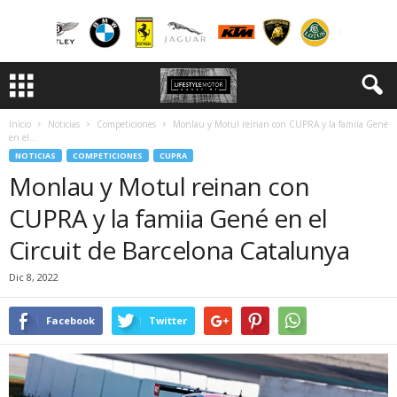
Inicio
Noticias
Competiciones
Monlau y Motul reinan con CUPRA y la famiia Gené
en el...
NOTICIAS
COMPETICIONES
CUPRA
Monlau y Motul reinan con
CUPRA y la famiia Gené en el
Circuit de Barcelona Catalunya
Dic 8, 2022
Facebook
Twitter