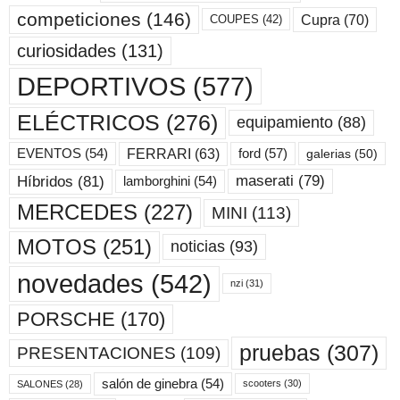
competiciones
(146)
Cupra
(70)
COUPES
(42)
curiosidades
(131)
DEPORTIVOS
(577)
ELÉCTRICOS
(276)
equipamiento
(88)
ford
(57)
FERRARI
(63)
EVENTOS
(54)
galerias
(50)
maserati
(79)
Híbridos
(81)
lamborghini
(54)
MERCEDES
(227)
MINI
(113)
MOTOS
(251)
noticias
(93)
novedades
(542)
nzi
(31)
PORSCHE
(170)
pruebas
(307)
PRESENTACIONES
(109)
salón de ginebra
(54)
scooters
(30)
SALONES
(28)