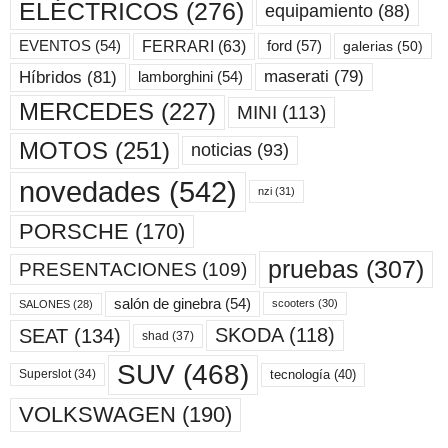
ELÉCTRICOS
(276)
equipamiento
(88)
ford
(57)
FERRARI
(63)
EVENTOS
(54)
galerias
(50)
maserati
(79)
Híbridos
(81)
lamborghini
(54)
MERCEDES
(227)
MINI
(113)
MOTOS
(251)
noticias
(93)
novedades
(542)
nzi
(31)
PORSCHE
(170)
pruebas
(307)
PRESENTACIONES
(109)
salón de ginebra
(54)
scooters
(30)
SALONES
(28)
SKODA
(118)
SEAT
(134)
shad
(37)
SUV
(468)
tecnología
(40)
Superslot
(34)
VOLKSWAGEN
(190)