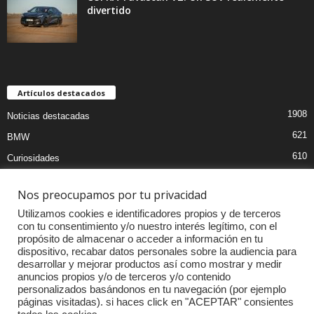
divertido
Artículos destacados
1908
Noticias destacadas
621
BMW
610
Curiosidades
439
Pruebas coches
Nos preocupamos por tu privacidad
393
Audi
Utilizamos cookies e identificadores propios y de terceros
376
MOTOS
con tu consentimiento y/o nuestro interés legítimo, con el
propósito de almacenar o acceder a información en tu
333
Competiciones
dispositivo, recabar datos personales sobre la audiencia para
298
Mercedes
desarrollar y mejorar productos así como mostrar y medir
anuncios propios y/o de terceros y/o contenido
257
Accesorios
personalizados basándonos en tu navegación (por ejemplo
páginas visitadas). si haces click en "ACEPTAR" consientes
232
Porsche