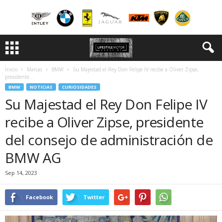
Inicio
Marcas
BMW
Su Majestad el Rey Don Felipe IV recibe a Oliver Zipse,
presidente...
BMW
NOTICIAS
CURIOSIDADES
Su Majestad el Rey Don Felipe IV
recibe a Oliver Zipse, presidente
del consejo de administración de
BMW AG
Sep 14, 2023
Facebook
Twitter