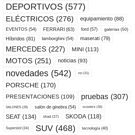
DEPORTIVOS
(577)
ELÉCTRICOS
(276)
equipamiento
(88)
ford
(57)
FERRARI
(63)
EVENTOS
(54)
galerias
(50)
maserati
(79)
Híbridos
(81)
lamborghini
(54)
MERCEDES
(227)
MINI
(113)
MOTOS
(251)
noticias
(93)
novedades
(542)
nzi
(31)
PORSCHE
(170)
pruebas
(307)
PRESENTACIONES
(109)
salón de ginebra
(54)
scooters
(30)
SALONES
(28)
SKODA
(118)
SEAT
(134)
shad
(37)
SUV
(468)
tecnología
(40)
Superslot
(34)