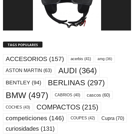
TAGS POPULARES
ACCESORIOS
(157)
acerbis
(41)
amg
(36)
AUDI
(364)
ASTON MARTIN
(63)
BERLINAS
(297)
BENTLEY
(94)
BMW
(497)
cascos
(60)
CABRIOS
(40)
COMPACTOS
(215)
COCHES
(43)
competiciones
(146)
Cupra
(70)
COUPES
(42)
curiosidades
(131)