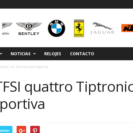
NOTICIAS
RELOJES
CONTACTO
ptronic. Un SUV con alma deportiva
FSI quattro Tiptroni
portiva
witter