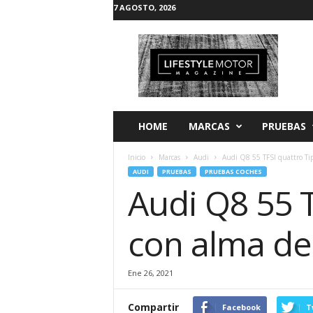
7 AGOSTO, 2026
L
i
f
e
s
t
y
HOME
MARCAS
PRUEBAS
l
e
Inicio
Marcas
Audi
Audi Q8 55 TFSI quattro Ti
M
AUDI
PRUEBAS
PRUEBAS COCHES
o
Audi Q8 55 T
t
o
r
con alma de
Ene 26, 2021
Compartir
Facebook
T