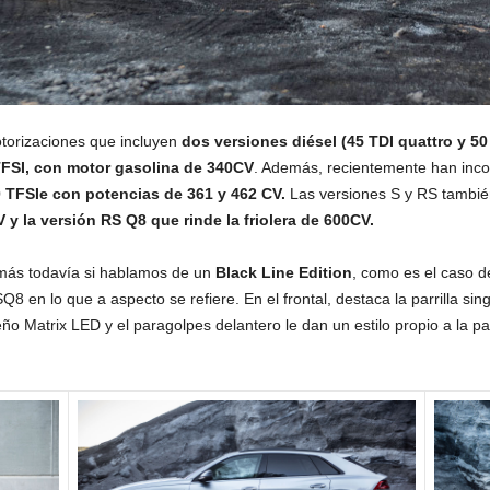
torizaciones que incluyen
dos versiones diésel (45 TDI quattro y 50
TFSI, con motor gasolina de 340CV
. Además, recientemente han inco
0 TFSIe con potencias de 361 y 462 CV.
Las versiones S y RS también
y la versión RS Q8 que rinde la friolera de 600CV.
 más todavía si hablamos de un
Black Line Edition
, como es el caso d
Q8 en lo que a aspecto se refiere. En el frontal, destaca la parrilla sin
ño Matrix LED y el paragolpes delantero le dan un estilo propio a la pa