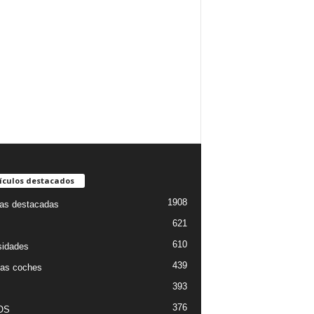
ículos destacados
1908
ias destacadas
621
610
sidades
439
as coches
393
376
OS