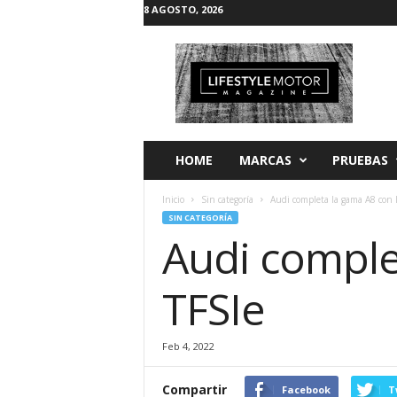
8 AGOSTO, 2026
L
i
f
e
s
t
y
HOME
MARCAS
PRUEBAS
l
e
Inicio
Sin categoría
Audi completa la gama A8 con l
M
SIN CATEGORÍA
o
Audi comple
t
o
r
TFSIe
Feb 4, 2022
Compartir
Facebook
T