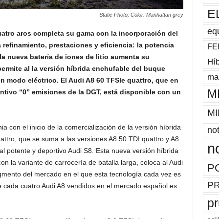
E
Static Photo, Color: Manhattan grey
eq
cuatro aros completa su gama con la incorporación del
refinamiento, prestaciones y eficiencia: la potencia
FE
a nueva batería de iones de litio aumenta su
Híb
ermite al la versión híbrida enchufable del buque
mas
en modo eléctrico. El Audi A8 60 TFSIe quattro, que en
M
ntivo “0” emisiones de la DGT, está disponible con un
MI
 con el inicio de la comercialización de la versión híbrida
not
attro, que se suma a las versiones A8 50 TDI quattro y A8
n
al potente y deportivo Audi S8. Esta nueva versión híbrida
n la variante de carrocería de batalla larga, coloca al Audi
P
egmento del mercado en el que esta tecnología cada vez es
P
 cada cuatro Audi A8 vendidos en el mercado español es
p