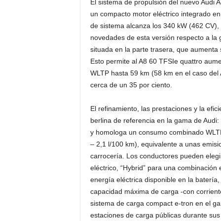
El sistema de propulsión del nuevo Audi A
un compacto motor eléctrico integrado en 
de sistema alcanza los 340 kW (462 CV),
novedades de esta versión respecto a la g
situada en la parte trasera, que aumenta
Esto permite al A8 60 TFSIe quattro aume
WLTP hasta 59 km (58 km en el caso del 
cerca de un 35 por ciento.
El refinamiento, las prestaciones y la efi
berlina de referencia en la gama de Audi
y homologa un consumo combinado WLTP de
– 2,1 l/100 km), equivalente a unas emis
carrocería. Los conductores pueden elegi
eléctrico, “Hybrid” para una combinación
energía eléctrica disponible en la baterí
capacidad máxima de carga -con corriente 
sistema de carga compact e-tron en el ga
estaciones de carga públicas durante sus