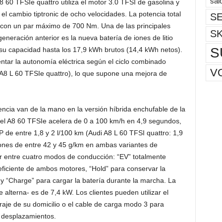
sal
8 60 TFSIe quattro utiliza el motor 3.0 TFSI de gasolina y
el cambio tiptronic de ocho velocidades. La potencia total
SE
 con un par máximo de 700 Nm. Una de las principales
S
eneración anterior es la nueva batería de iones de litio
S
 su capacidad hasta los 17,9 kWh brutos (14,4 kWh netos).
ntar la autonomía eléctrica según el ciclo combinado
V
A8 L 60 TFSIe quattro), lo que supone una mejora de
ciencia van de la mano en la versión híbrida enchufable de la
: el A8 60 TFSIe acelera de 0 a 100 km/h en 4,9 segundos,
 entre 1,8 y 2 l/100 km (Audi A8 L 60 TFSI quattro: 1,9
iones de entre 42 y 45 g/km en ambas variantes de
r entre cuatro modos de conducción: “EV” totalmente
 eficiente de ambos motores, “Hold” para conservar la
a, y “Charge” para cargar la batería durante la marcha. La
alterna- es de 7,4 kW. Los clientes pueden utilizar el
raje de su domicilio o el cable de carga modo 3 para
 desplazamientos.