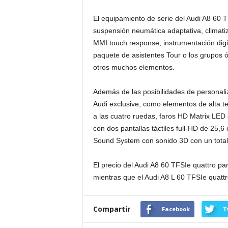
El equipamiento de serie del Audi A8 60 T
suspensión neumática adaptativa, climat
MMI touch response, instrumentación digita
paquete de asistentes Tour o los grupos ó
otros muchos elementos.
Además de las posibilidades de personali
Audi exclusive, como elementos de alta t
a las cuatro ruedas, faros HD Matrix LED d
con dos pantallas táctiles full-HD de 25,
Sound System con sonido 3D con un total 
El precio del Audi A8 60 TFSIe quattro p
mientras que el Audi A8 L 60 TFSIe quattr
Compartir
Facebook
T