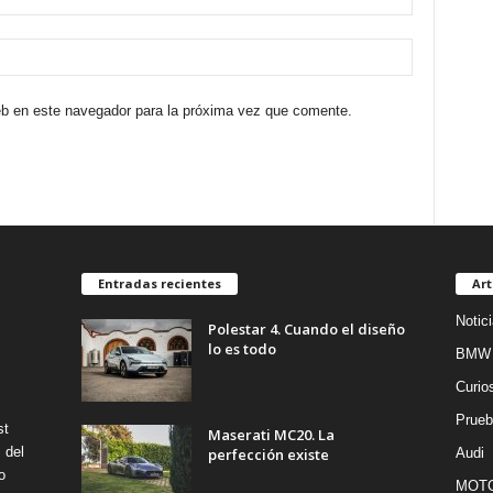
eb en este navegador para la próxima vez que comente.
Entradas recientes
Art
Notic
Polestar 4. Cuando el diseño
lo es todo
BMW
Curio
Prueb
st
Maserati MC20. La
 del
perfección existe
Audi
o
MOT