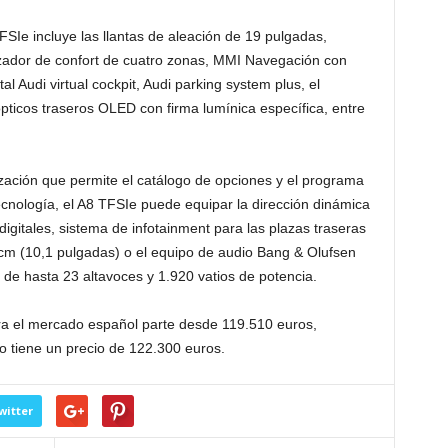
FSIe incluye las llantas de aleación de 19 pulgadas,
izador de confort de cuatro zonas, MMI Navegación con
l Audi virtual cockpit, Audi parking system plus, el
pticos traseros OLED con firma lumínica específica, entre
zación que permite el catálogo de opciones y el programa
ecnología, el A8 TFSIe puede equipar la dirección dinámica
igitales, sistema de infotainment para las plazas traseras
6 cm (10,1 pulgadas) o el equipo de audio Bang & Olufsen
de hasta 23 altavoces y 1.920 vatios de potencia.
ara el mercado español parte desde 119.510 euros,
o tiene un precio de 122.300 euros.
witter