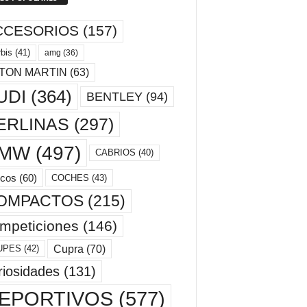
CCESORIOS
(157)
bis
(41)
amg
(36)
TON MARTIN
(63)
UDI
(364)
BENTLEY
(94)
ERLINAS
(297)
MW
(497)
CABRIOS
(40)
cos
(60)
COCHES
(43)
OMPACTOS
(215)
mpeticiones
(146)
Cupra
(70)
UPES
(42)
riosidades
(131)
EPORTIVOS
(577)