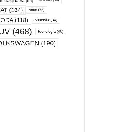
ón de ginebra
(54)
scooters
(30)
AT
(134)
shad
(37)
KODA
(118)
Superslot
(34)
UV
(468)
tecnología
(40)
OLKSWAGEN
(190)