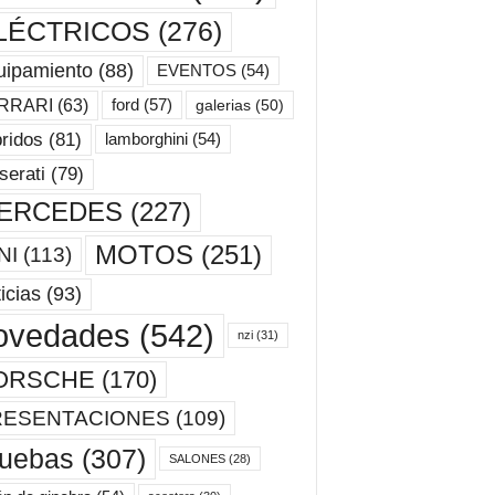
LÉCTRICOS
(276)
uipamiento
(88)
EVENTOS
(54)
ford
(57)
RRARI
(63)
galerias
(50)
ridos
(81)
lamborghini
(54)
erati
(79)
ERCEDES
(227)
MOTOS
(251)
NI
(113)
icias
(93)
ovedades
(542)
nzi
(31)
ORSCHE
(170)
RESENTACIONES
(109)
ruebas
(307)
SALONES
(28)