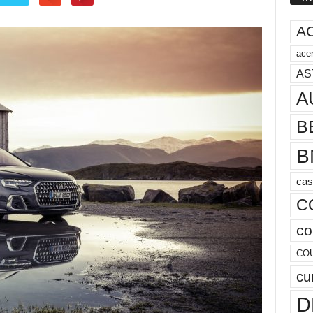
A
acer
AS
A
B
B
cas
C
co
CO
cu
D