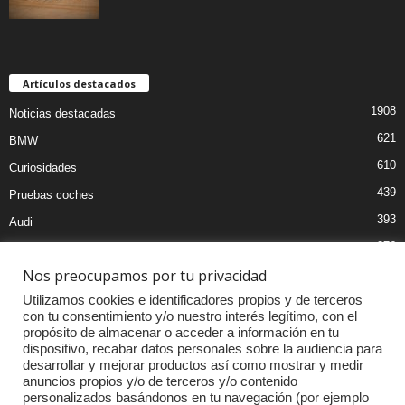
Artículos destacados
1908
Noticias destacadas
621
BMW
610
Curiosidades
439
Pruebas coches
393
Audi
376
MOTOS
Nos preocupamos por tu privacidad
333
Competiciones
Utilizamos cookies e identificadores propios y de terceros
298
Mercedes
con tu consentimiento y/o nuestro interés legítimo, con el
257
Accesorios
propósito de almacenar o acceder a información en tu
dispositivo, recabar datos personales sobre la audiencia para
232
Porsche
desarrollar y mejorar productos así como mostrar y medir
anuncios propios y/o de terceros y/o contenido
personalizados basándonos en tu navegación (por ejemplo