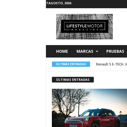
7 AGOSTO, 2026
L
i
f
e
s
t
y
l
e
M
o
HOME
MARCAS
PRUEBAS
t
o
r
Renault 5 E-TECH. 
ÚLTIMAS ENTRADAS
ÚLTIMAS ENTRADAS