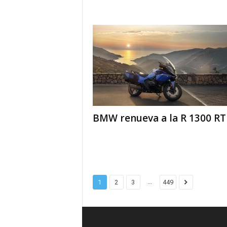
BMW renueva a la R 1300 RT
...
1
2
3
449