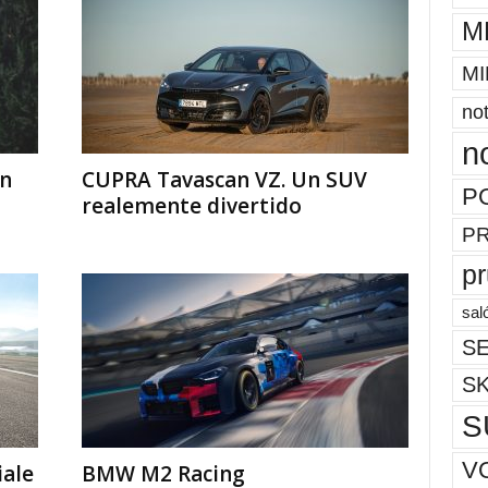
M
MI
not
n
ón
CUPRA Tavascan VZ. Un SUV
P
realemente divertido
P
p
sal
SE
S
S
V
iale
BMW M2 Racing