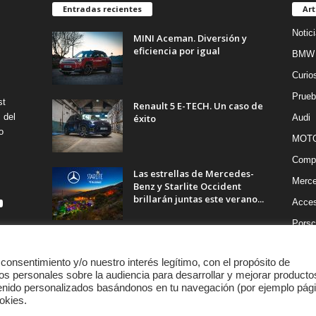
Entradas recientes
Art
Notic
MINI Aceman. Diversión y
eficiencia por igual
BMW
Curio
Prueb
st
Renault 5 E-TECH. Un caso de
 del
éxito
Audi
o
MOT
Compe
Las estrellas de Mercedes-
Merc
Benz y Starlite Occident
brillarán juntas este verano...
Acces
Porsc
 consentimiento y/o nuestro interés legítimo, con el propósito de
os personales sobre la audiencia para desarrollar y mejorar producto
tenido personalizados basándonos en tu navegación (por ejemplo pág
okies.