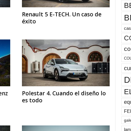
B
Renault 5 E-TECH. Un caso de
B
éxito
cas
C
co
CO
cu
D
E
enz
Polestar 4. Cuando el diseño lo
es todo
eq
FE
gal
lam