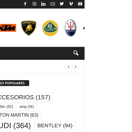
GS POPULARES
CCESORIOS
(157)
bis
(41)
amg
(36)
TON MARTIN
(63)
UDI
(364)
BENTLEY
(94)