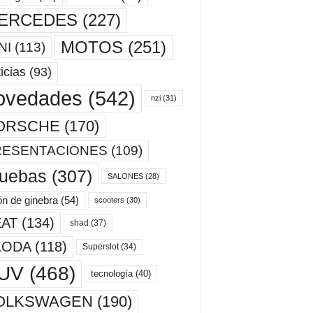
ERCEDES
(227)
MOTOS
(251)
NI
(113)
icias
(93)
ovedades
(542)
nzi
(31)
ORSCHE
(170)
RESENTACIONES
(109)
ruebas
(307)
SALONES
(28)
ón de ginebra
(54)
scooters
(30)
AT
(134)
shad
(37)
KODA
(118)
Superslot
(34)
UV
(468)
tecnología
(40)
OLKSWAGEN
(190)