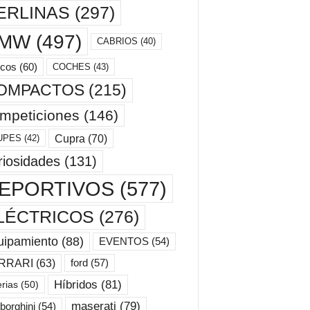
ERLINAS
(297)
MW
(497)
CABRIOS
(40)
cos
(60)
COCHES
(43)
OMPACTOS
(215)
mpeticiones
(146)
Cupra
(70)
UPES
(42)
riosidades
(131)
EPORTIVOS
(577)
LÉCTRICOS
(276)
uipamiento
(88)
EVENTOS
(54)
ford
(57)
RRARI
(63)
Híbridos
(81)
erias
(50)
maserati
(79)
borghini
(54)