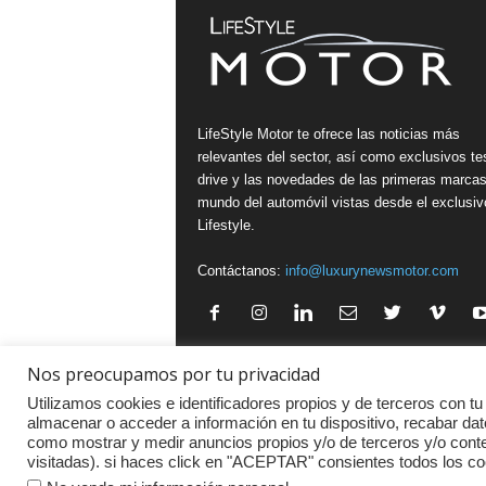
LifeStyle Motor te ofrece las noticias más
relevantes del sector, así como exclusivos te
drive y las novedades de las primeras marcas
mundo del automóvil vistas desde el exclusiv
Lifestyle.
Contáctanos:
info@luxurynewsmotor.com
Nos preocupamos por tu privacidad
Política de Privacidad
·
Aviso legal
·
Política de Cookies
Utilizamos cookies e identificadores propios y de terceros con tu
almacenar o acceder a información en tu dispositivo, recabar dat
como mostrar y medir anuncios propios y/o de terceros y/o con
visitadas). si haces click en "ACEPTAR" consientes todos los co