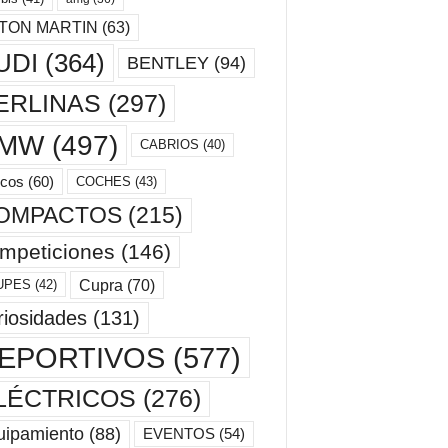
TON MARTIN
(63)
UDI
(364)
BENTLEY
(94)
ERLINAS
(297)
MW
(497)
CABRIOS
(40)
cos
(60)
COCHES
(43)
OMPACTOS
(215)
mpeticiones
(146)
Cupra
(70)
UPES
(42)
riosidades
(131)
EPORTIVOS
(577)
LÉCTRICOS
(276)
uipamiento
(88)
EVENTOS
(54)