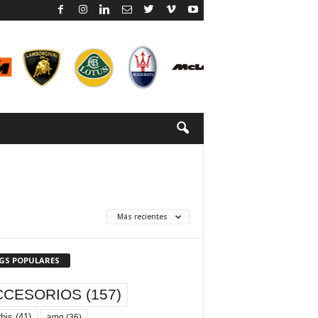
Más recientes
GS POPULARES
CCESORIOS
(157)
bis
(41)
amg
(36)