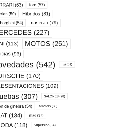
ford
(57)
RRARI
(63)
Híbridos
(81)
erias
(50)
maserati
(79)
borghini
(54)
ERCEDES
(227)
MOTOS
(251)
NI
(113)
icias
(93)
ovedades
(542)
nzi
(31)
ORSCHE
(170)
RESENTACIONES
(109)
ruebas
(307)
SALONES
(28)
ón de ginebra
(54)
scooters
(30)
AT
(134)
shad
(37)
KODA
(118)
Superslot
(34)