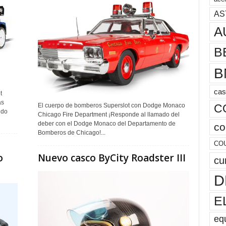
AS
A
B
B
cas
t
as
C
El cuerpo de bomberos Superslot con Dodge Monaco
ido
Chicago Fire Department ¡Responde al llamado del
deber con el Dodge Monaco del Departamento de
co
Bomberos de Chicago!...
CO
o
Nuevo casco ByCity Roadster III
cu
D
E
eq