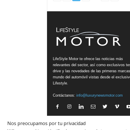
LifeStyle Motor te ofrece las noticias más
relevantes del sector, así como exclusivos te
drive y las novedades de las primeras marcas
mundo del automóvil vistas desde el exclusiv
Lifestyle.
Contáctanos:
info@luxurynewsmotor.com
Nos preocupamos por tu privacidad
Política de Privacidad
·
Aviso legal
·
Política de Cookies