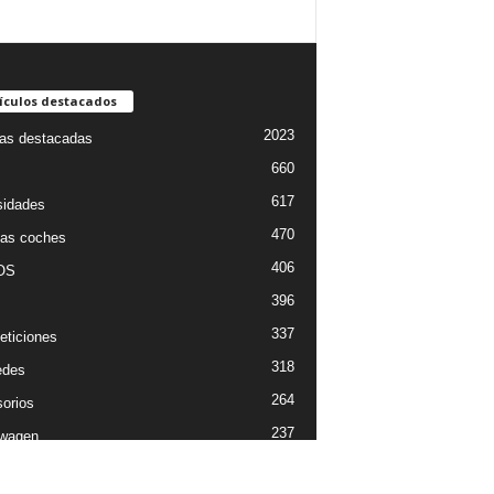
ículos destacados
2023
ias destacadas
660
617
sidades
470
as coches
406
OS
396
337
ticiones
318
edes
264
orios
237
wagen