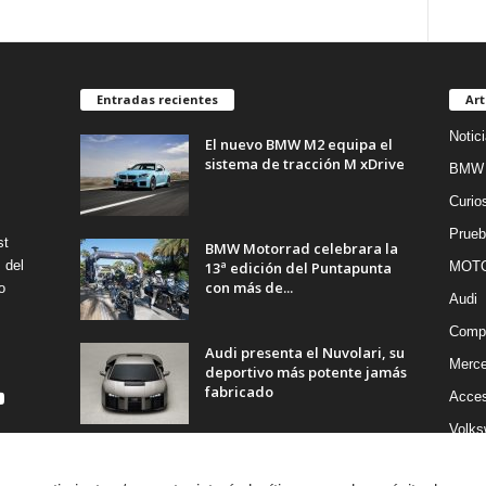
Entradas recientes
Art
Notic
El nuevo BMW M2 equipa el
sistema de tracción M xDrive
BMW
Curio
Prueb
st
BMW Motorrad celebrara la
 del
13ª edición del Puntapunta
MOT
con más de...
o
Audi
Compe
Audi presenta el Nuvolari, su
Merc
deportivo más potente jamás
fabricado
Acces
Volks