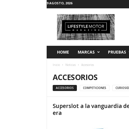
9 AGOSTO, 2026
L
i
f
e
s
t
y
HOME
MARCAS
PRUEBAS
l
e
Inicio
Noticias
Accesorios
M
o
ACCESORIOS
t
o
ACCESORIOS
COMPETICIONES
CURIOSI
r
Superslot a la vanguardia d
era