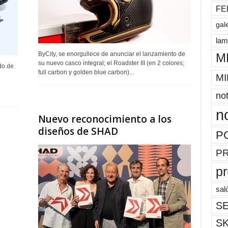
FE
gal
lam
ByCity, se enorgullece de anunciar el lanzamiento de
M
su nuevo casco integral; el Roadster III (en 2 colores;
do de
full carbon y golden blue carbon)...
MI
not
n
Nuevo reconocimiento a los
diseños de SHAD
P
P
p
sal
SE
S