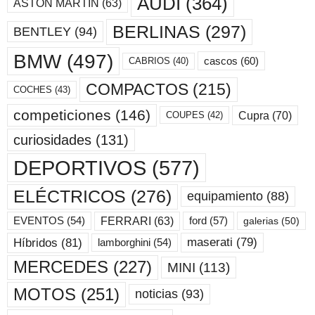
AUDI
(364)
ASTON MARTIN
(63)
BERLINAS
(297)
BENTLEY
(94)
BMW
(497)
cascos
(60)
CABRIOS
(40)
COMPACTOS
(215)
COCHES
(43)
competiciones
(146)
Cupra
(70)
COUPES
(42)
curiosidades
(131)
DEPORTIVOS
(577)
ELÉCTRICOS
(276)
equipamiento
(88)
ford
(57)
FERRARI
(63)
EVENTOS
(54)
galerias
(50)
maserati
(79)
Híbridos
(81)
lamborghini
(54)
MERCEDES
(227)
MINI
(113)
MOTOS
(251)
noticias
(93)