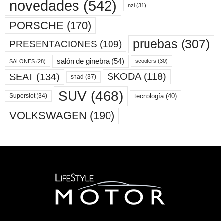
novedades
(542)
nzi
(31)
PORSCHE
(170)
pruebas
(307)
PRESENTACIONES
(109)
salón de ginebra
(54)
scooters
(30)
SALONES
(28)
SKODA
(118)
SEAT
(134)
shad
(37)
SUV
(468)
tecnología
(40)
Superslot
(34)
VOLKSWAGEN
(190)