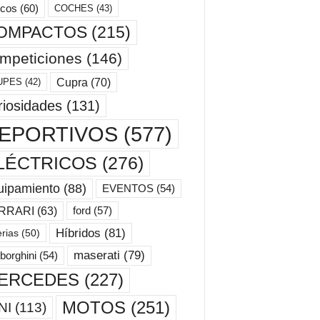
cos
(60)
COCHES
(43)
OMPACTOS
(215)
mpeticiones
(146)
Cupra
(70)
UPES
(42)
riosidades
(131)
EPORTIVOS
(577)
LÉCTRICOS
(276)
uipamiento
(88)
EVENTOS
(54)
ford
(57)
RRARI
(63)
Híbridos
(81)
erias
(50)
maserati
(79)
borghini
(54)
ERCEDES
(227)
MOTOS
(251)
NI
(113)