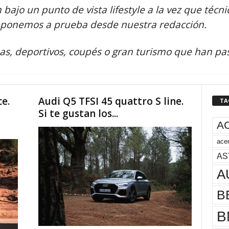
 bajo un punto de vista lifestyle a la vez que técn
e ponemos a prueba desde nuestra redacción.
nas, deportivos, coupés o gran turismo que han p
e.
Audi Q5 TFSI 45 quattro S line.
TA
Si te gustan los...
A
acer
AS
A
B
B