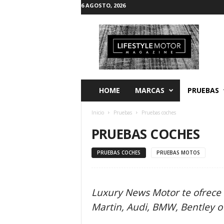
6 AGOSTO, 2026
L
i
f
e
s
t
y
HOME
MARCAS
PRUEBAS
l
e
Inicio
Pruebas
Pruebas coches
M
o
PRUEBAS COCHES
t
o
PRUEBAS COCHES
PRUEBAS MOTOS
r
Luxury News Motor te ofrece
Martin, Audi, BMW, Bentley o