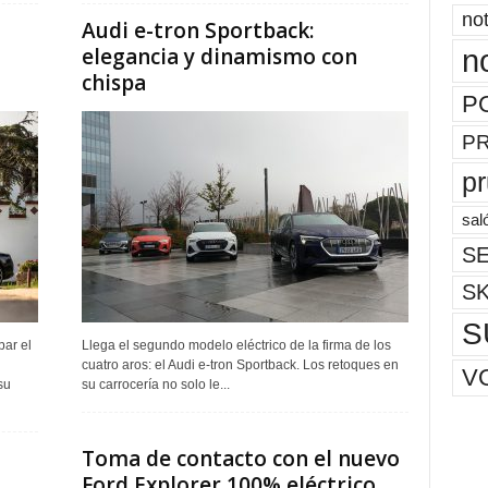
not
Audi e-tron Sportback:
elegancia y dinamismo con
n
chispa
P
P
p
sal
SE
S
S
ar el
Llega el segundo modelo eléctrico de la firma de los
cuatro aros: el Audi e-tron Sportback. Los retoques en
V
su
su carrocería no solo le...
Toma de contacto con el nuevo
Ford Explorer 100% eléctrico