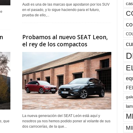
cas
Audi es una de las marcas que apostaron por los SUV
en el pasado, y lo sigue haciendo para el futuro,
C
ue
prueba de ello,...
co
CO
un
Probamos al nuevo SEAT Leon,
el rey de los compactos
cu
D
E
eq
FE
gal
lam
M
La nueva generación del SEAT León está aquí y
e, que
nosotros ya nos hemos podido poner al volante de sus
dos carrocerías, de la que...
MI