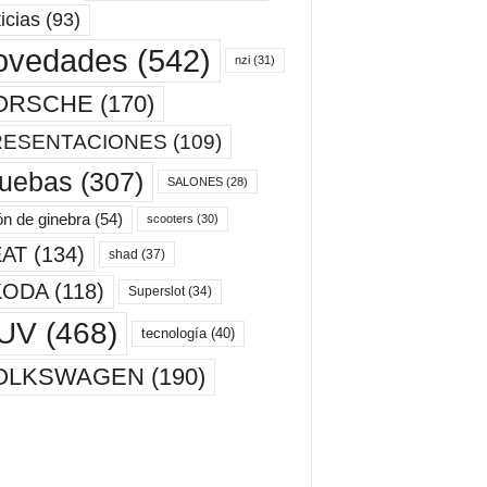
icias
(93)
ovedades
(542)
nzi
(31)
ORSCHE
(170)
RESENTACIONES
(109)
ruebas
(307)
SALONES
(28)
ón de ginebra
(54)
scooters
(30)
AT
(134)
shad
(37)
KODA
(118)
Superslot
(34)
UV
(468)
tecnología
(40)
OLKSWAGEN
(190)