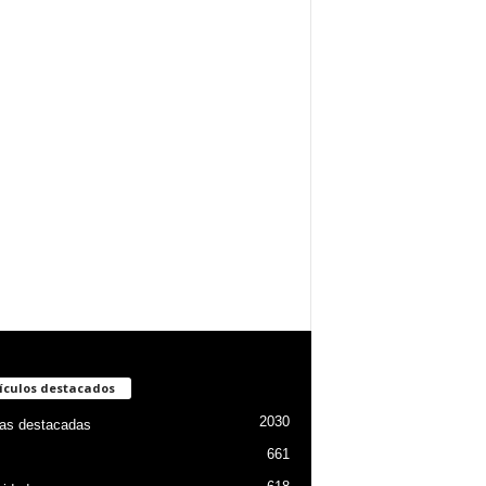
ículos destacados
2030
ias destacadas
661