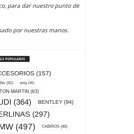
ico, para dar nuestro punto de
asado por nuestras manos.
GS POPULARES
CCESORIOS
(157)
bis
(41)
amg
(36)
TON MARTIN
(63)
UDI
(364)
BENTLEY
(94)
ERLINAS
(297)
MW
(497)
CABRIOS
(40)