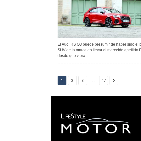
El Audi RS Q3 puede presumir de haber sido el 
SUV de la marca en llevar el merecido apellido 
desde que viera...
...
1
2
3
47