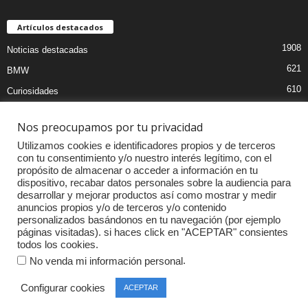
Artículos destacados
1908
Noticias destacadas
621
BMW
610
Curiosidades
439
Pruebas coches
Nos preocupamos por tu privacidad
393
Audi
Utilizamos cookies e identificadores propios y de terceros
376
MOTOS
con tu consentimiento y/o nuestro interés legítimo, con el
propósito de almacenar o acceder a información en tu
333
Competiciones
dispositivo, recabar datos personales sobre la audiencia para
298
Mercedes
desarrollar y mejorar productos así como mostrar y medir
anuncios propios y/o de terceros y/o contenido
257
Accesorios
personalizados basándonos en tu navegación (por ejemplo
páginas visitadas). si haces click en "ACEPTAR" consientes
232
Porsche
todos los cookies.
.
No venda mi información personal
Configurar cookies
ACEPTAR
© Copyright 2015-2019 | LifeStyle Motor |
Agency360