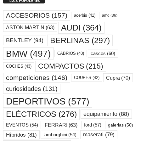
TAGS POPULARES
ACCESORIOS
(157)
acerbis
(41)
amg
(36)
AUDI
(364)
ASTON MARTIN
(63)
BERLINAS
(297)
BENTLEY
(94)
BMW
(497)
cascos
(60)
CABRIOS
(40)
COMPACTOS
(215)
COCHES
(43)
competiciones
(146)
Cupra
(70)
COUPES
(42)
curiosidades
(131)
DEPORTIVOS
(577)
ELÉCTRICOS
(276)
equipamiento
(88)
ford
(57)
FERRARI
(63)
EVENTOS
(54)
galerias
(50)
maserati
(79)
Híbridos
(81)
lamborghini
(54)