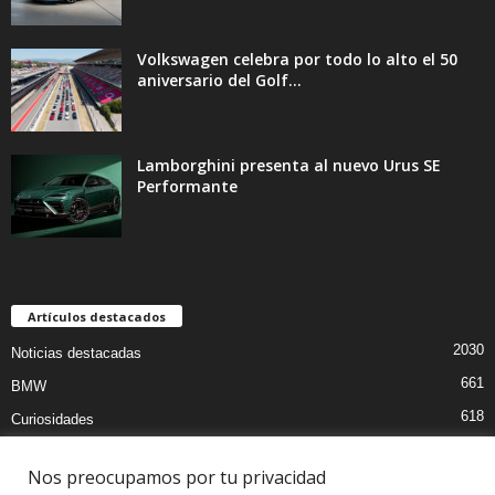
Volkswagen celebra por todo lo alto el 50
aniversario del Golf...
Lamborghini presenta al nuevo Urus SE
Performante
Artículos destacados
2030
Noticias destacadas
661
BMW
618
Curiosidades
470
Pruebas coches
Nos preocupamos por tu privacidad
406
MOTOS