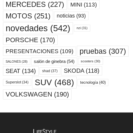
MERCEDES
(227)
MINI
(113)
MOTOS
(251)
noticias
(93)
novedades
(542)
nzi
(31)
PORSCHE
(170)
pruebas
(307)
PRESENTACIONES
(109)
salón de ginebra
(54)
scooters
(30)
SALONES
(28)
SKODA
(118)
SEAT
(134)
shad
(37)
SUV
(468)
tecnología
(40)
Superslot
(34)
VOLKSWAGEN
(190)