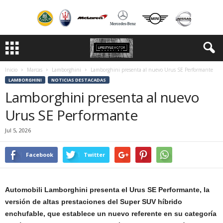
Inicio
Marcas
Lamborghini
Lamborghini presenta al nuevo Urus SE Performante
LAMBORGHINI
NOTICIAS DESTACADAS
Lamborghini presenta al nuevo
Urus SE Performante
Jul 5, 2026
Facebook
Twitter
Automobili Lamborghini presenta el Urus SE Performante, la
versión de altas prestaciones del Super SUV híbrido
enchufable, que establece un nuevo referente en su categoría