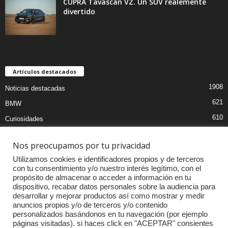
CUPRA Tavascan VZ. Un SUV realemente
divertido
Artículos destacados
1908
Noticias destacadas
621
BMW
610
Curiosidades
439
Pruebas coches
Nos preocupamos por tu privacidad
393
Audi
Utilizamos cookies e identificadores propios y de terceros
376
MOTOS
con tu consentimiento y/o nuestro interés legítimo, con el
propósito de almacenar o acceder a información en tu
333
Competiciones
dispositivo, recabar datos personales sobre la audiencia para
298
Mercedes
desarrollar y mejorar productos así como mostrar y medir
anuncios propios y/o de terceros y/o contenido
257
Accesorios
personalizados basándonos en tu navegación (por ejemplo
páginas visitadas). si haces click en "ACEPTAR" consientes
232
Porsche