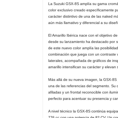
La Suzuki GSX-8S amplía su gama cromátic
color exclusivo creado específicamente p
carácter distintivo de una de las naked 
aún más llamativo y diferencial a su diseñ
El Amarillo Ibérica nace con el objetivo 
desde su lanzamiento ha destacado por su
de este nuevo color amplía las posibilidad
combinación que juega con un contraste vibr
laterales, acompañada de gráficos de insp
amarillo intensifican su carácter y elevan 
Más allá de su nueva imagen, la GSX-8S m
una de las referencias del segmento. Su di
afiladas y un frontal reconocible con ilu
perfecto para acentuar su presencia y car
A nivel técnico la GSX-8S continúa equip
776 cc con una potencia de 82 CV. Un conj