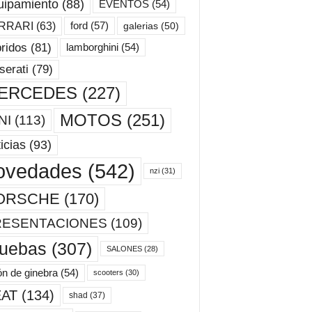
uipamiento
(88)
EVENTOS
(54)
ford
(57)
RRARI
(63)
galerias
(50)
ridos
(81)
lamborghini
(54)
erati
(79)
ERCEDES
(227)
MOTOS
(251)
NI
(113)
icias
(93)
ovedades
(542)
nzi
(31)
ORSCHE
(170)
RESENTACIONES
(109)
ruebas
(307)
SALONES
(28)
ón de ginebra
(54)
scooters
(30)
AT
(134)
shad
(37)