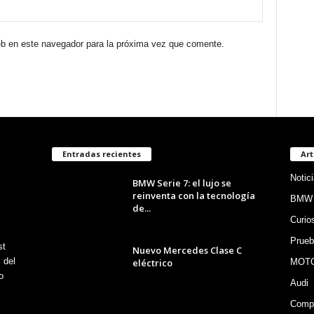
eb en este navegador para la próxima vez que comente.
Entradas recientes
Art
Notic
BMW Serie 7: el lujo se
reinventa con la tecnología
BMW
de...
Curio
Prueb
st
Nuevo Mercedes Clase C
 del
eléctrico
MOT
o
Audi
Compe