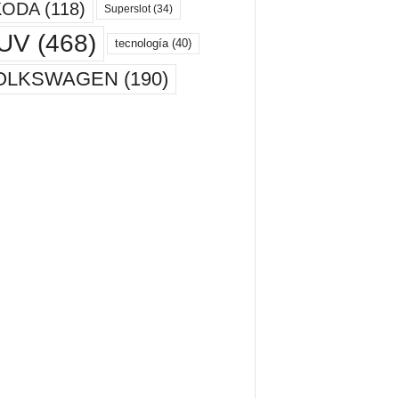
KODA
(118)
Superslot
(34)
UV
(468)
tecnología
(40)
OLKSWAGEN
(190)