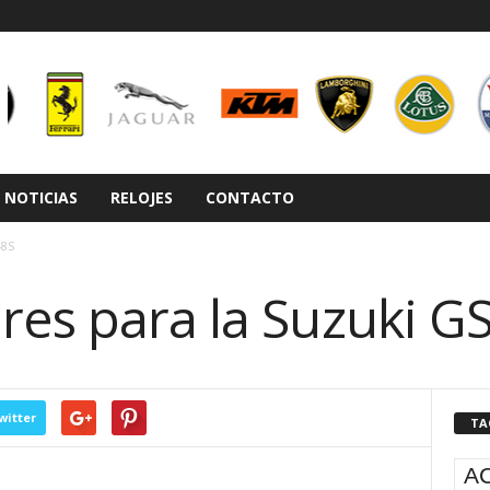
NOTICIAS
RELOJES
CONTACTO
-8S
res para la Suzuki G
witter
TA
A