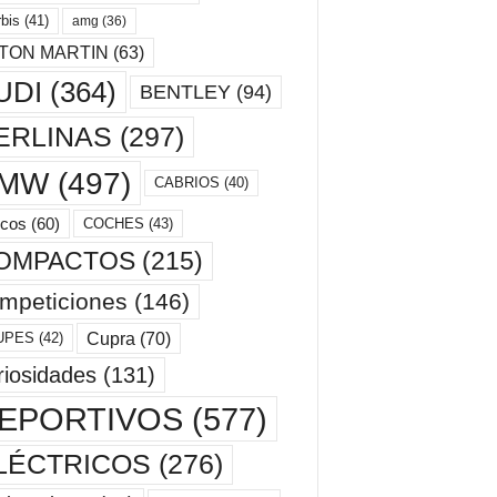
bis
(41)
amg
(36)
TON MARTIN
(63)
UDI
(364)
BENTLEY
(94)
ERLINAS
(297)
MW
(497)
CABRIOS
(40)
cos
(60)
COCHES
(43)
OMPACTOS
(215)
mpeticiones
(146)
Cupra
(70)
UPES
(42)
riosidades
(131)
EPORTIVOS
(577)
LÉCTRICOS
(276)