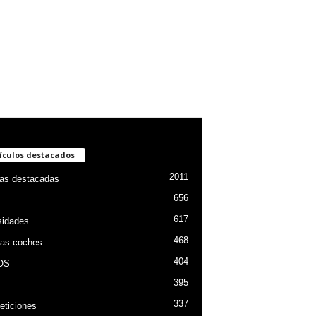
ículos destacados
2011
ias destacadas
656
617
sidades
468
as coches
404
OS
395
337
ticiones