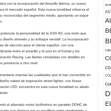
a con la incorporación del Amarillo Ibérica, un nuevo
acer
ara el mercado español. Esta nueva tonalidad refuerza el
AS
más reconocidas del segmento medio, aportando un toque
A
o.
B
de potenciar la personalidad de la GSX-8S, una moto que
B
 diseño atrevido y su enfoque versátil. La incorporación
es de elección para el cliente español, con una
cas
ante entre el amarillo y el azul en el frontal y los
C
iración Racing. Las llantas rematadas con detalles en
su presencia a otro nivel.
co
antiene intactas las cualidades que la han convertido en
CO
seño naked de inspiración street fighter, con líneas
cu
minación LED, encuentra en esta nueva tonalidad un aliado
D
ácter.
E
ando el afamado motor bicilíndrico en paralelo DOHC de
unto que destaca por su equilibrio entre rendimiento y