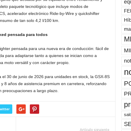
eq
leto paquete tecnológico que incluye modos de
FE
S, acelerador electrónico Ride-by-Wire y quickshifter
Híb
consumo de tan solo 4,2 l/100 km.
mas
aked pensada para todos
M
ghter pensada para una nueva era de conducción: fácil de
MI
rada para adaptarse tanto a quienes se inician como a
not
 moto versátil y con carácter propio.
n
 el 30 de junio de 2026 para unidades en stock, la GSX-8S
P
y 8 años de asistencia premium en carretera, reforzando
n preocupaciones a largo plazo.
P
p
witter
sal
SE
Artículo siguiente