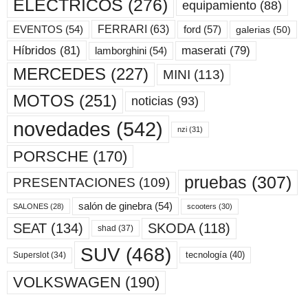
ELÉCTRICOS
(276)
equipamiento
(88)
ford
(57)
FERRARI
(63)
EVENTOS
(54)
galerias
(50)
maserati
(79)
Híbridos
(81)
lamborghini
(54)
MERCEDES
(227)
MINI
(113)
MOTOS
(251)
noticias
(93)
novedades
(542)
nzi
(31)
PORSCHE
(170)
pruebas
(307)
PRESENTACIONES
(109)
salón de ginebra
(54)
scooters
(30)
SALONES
(28)
SKODA
(118)
SEAT
(134)
shad
(37)
SUV
(468)
tecnología
(40)
Superslot
(34)
VOLKSWAGEN
(190)