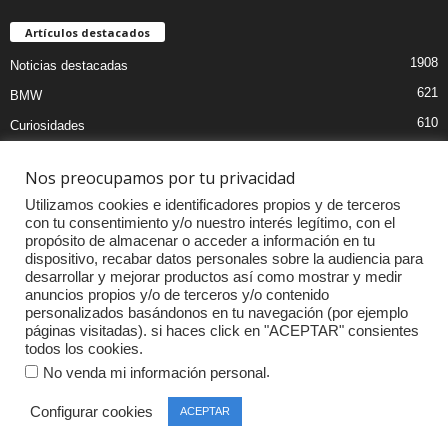
Artículos destacados
1908
Noticias destacadas
621
BMW
610
Curiosidades
439
Pruebas coches
Nos preocupamos por tu privacidad
393
Audi
Utilizamos cookies e identificadores propios y de terceros
376
MOTOS
con tu consentimiento y/o nuestro interés legítimo, con el
propósito de almacenar o acceder a información en tu
333
Competiciones
dispositivo, recabar datos personales sobre la audiencia para
298
Mercedes
desarrollar y mejorar productos así como mostrar y medir
anuncios propios y/o de terceros y/o contenido
257
Accesorios
personalizados basándonos en tu navegación (por ejemplo
páginas visitadas). si haces click en "ACEPTAR" consientes
232
Porsche
todos los cookies.
.
No venda mi información personal
Configurar cookies
ACEPTAR
© Copyright 2015-2019 | LifeStyle Motor |
Agency360