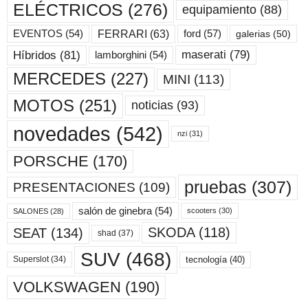
ELÉCTRICOS
(276)
equipamiento
(88)
ford
(57)
FERRARI
(63)
EVENTOS
(54)
galerias
(50)
maserati
(79)
Híbridos
(81)
lamborghini
(54)
MERCEDES
(227)
MINI
(113)
MOTOS
(251)
noticias
(93)
novedades
(542)
nzi
(31)
PORSCHE
(170)
pruebas
(307)
PRESENTACIONES
(109)
salón de ginebra
(54)
scooters
(30)
SALONES
(28)
SKODA
(118)
SEAT
(134)
shad
(37)
SUV
(468)
tecnología
(40)
Superslot
(34)
VOLKSWAGEN
(190)