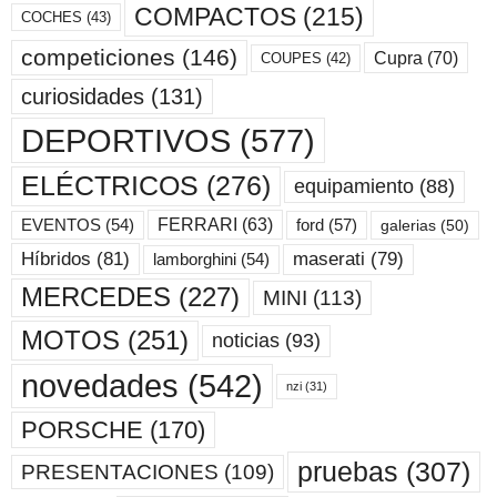
COMPACTOS
(215)
COCHES
(43)
competiciones
(146)
Cupra
(70)
COUPES
(42)
curiosidades
(131)
DEPORTIVOS
(577)
ELÉCTRICOS
(276)
equipamiento
(88)
ford
(57)
FERRARI
(63)
EVENTOS
(54)
galerias
(50)
maserati
(79)
Híbridos
(81)
lamborghini
(54)
MERCEDES
(227)
MINI
(113)
MOTOS
(251)
noticias
(93)
novedades
(542)
nzi
(31)
PORSCHE
(170)
pruebas
(307)
PRESENTACIONES
(109)