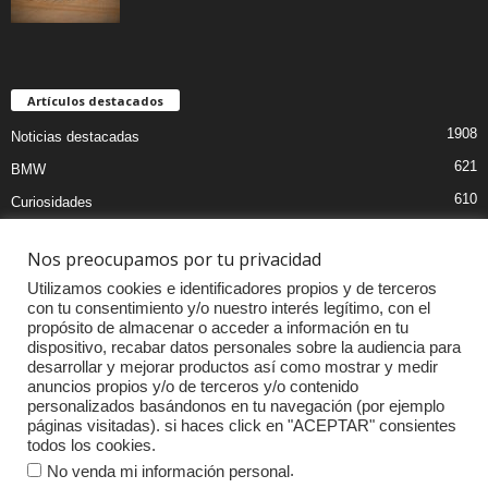
Artículos destacados
1908
Noticias destacadas
621
BMW
610
Curiosidades
439
Pruebas coches
Nos preocupamos por tu privacidad
393
Audi
Utilizamos cookies e identificadores propios y de terceros
376
MOTOS
con tu consentimiento y/o nuestro interés legítimo, con el
propósito de almacenar o acceder a información en tu
333
Competiciones
dispositivo, recabar datos personales sobre la audiencia para
298
Mercedes
desarrollar y mejorar productos así como mostrar y medir
anuncios propios y/o de terceros y/o contenido
257
Accesorios
personalizados basándonos en tu navegación (por ejemplo
páginas visitadas). si haces click en "ACEPTAR" consientes
232
Porsche
todos los cookies.
.
No venda mi información personal