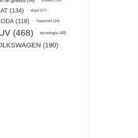
ón de ginebra
(54)
scooters
(30)
AT
(134)
shad
(37)
KODA
(118)
Superslot
(34)
UV
(468)
tecnología
(40)
OLKSWAGEN
(190)