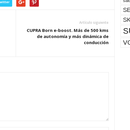
sal
witter
SE
S
Artículo siguiente
S
CUPRA Born e-boost. Más de 500 kms
de autonomía y más dinámica de
V
conducción