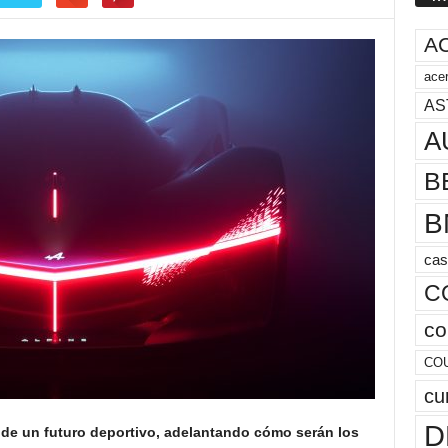
A
acer
AS
A
B
B
cas
C
co
CO
cu
D
 de un futuro deportivo, adelantando cómo serán los