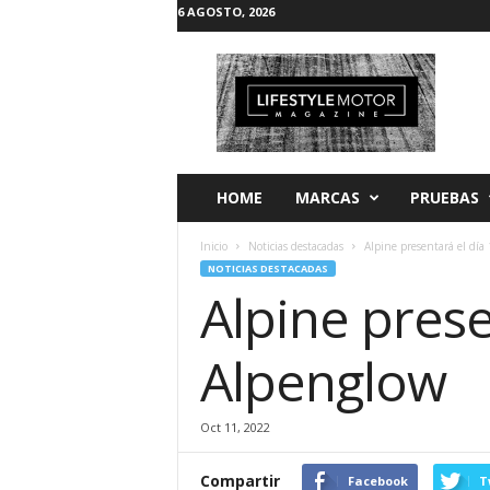
6 AGOSTO, 2026
L
i
f
e
s
t
y
HOME
MARCAS
PRUEBAS
l
e
Inicio
Noticias destacadas
Alpine presentará el día
M
NOTICIAS DESTACADAS
o
Alpine prese
t
o
r
Alpenglow
Oct 11, 2022
Compartir
Facebook
T