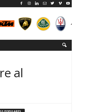
re al
GS POPULARES