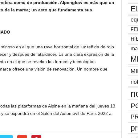
arretera como de producción. Alpenglow es más que un
E
to de la marca; un acto que fundamenta sus
eq
FE
NADO
Híb
minoso en el que una raya horizontal de luz teñida de rojo
mas
er y después del atardecer. Es una clara expresión de la
M
to en el que se revelan las formas y tecnologías
 marca ofrece una visión de renovación. Un nombre que
MI
not
n
P
todas las plataformas de Alpine en la mañana del jueves 13
 y se expondrá en el Salón del Automóvil de París 2022 a
P
p