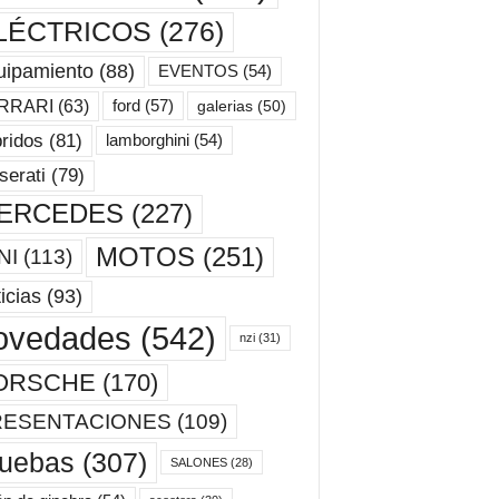
LÉCTRICOS
(276)
uipamiento
(88)
EVENTOS
(54)
ford
(57)
RRARI
(63)
galerias
(50)
ridos
(81)
lamborghini
(54)
erati
(79)
ERCEDES
(227)
MOTOS
(251)
NI
(113)
icias
(93)
ovedades
(542)
nzi
(31)
ORSCHE
(170)
RESENTACIONES
(109)
ruebas
(307)
SALONES
(28)