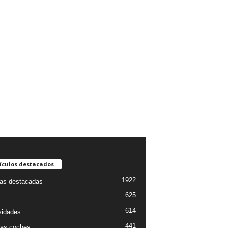
ículos destacados
1922
ias destacadas
625
614
sidades
441
as coches