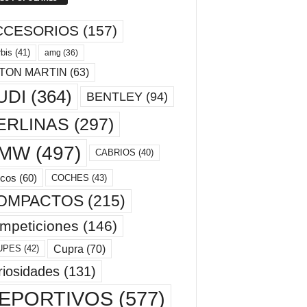
CCESORIOS
(157)
bis
(41)
amg
(36)
TON MARTIN
(63)
UDI
(364)
BENTLEY
(94)
ERLINAS
(297)
MW
(497)
CABRIOS
(40)
cos
(60)
COCHES
(43)
OMPACTOS
(215)
mpeticiones
(146)
Cupra
(70)
UPES
(42)
riosidades
(131)
EPORTIVOS
(577)