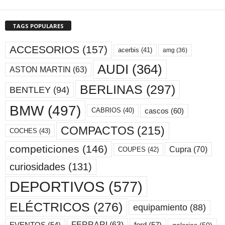
TAGS POPULARES
ACCESORIOS
(157)
acerbis
(41)
amg
(36)
AUDI
(364)
ASTON MARTIN
(63)
BERLINAS
(297)
BENTLEY
(94)
BMW
(497)
cascos
(60)
CABRIOS
(40)
COMPACTOS
(215)
COCHES
(43)
competiciones
(146)
Cupra
(70)
COUPES
(42)
curiosidades
(131)
DEPORTIVOS
(577)
ELÉCTRICOS
(276)
equipamiento
(88)
ford
(57)
FERRARI
(63)
EVENTOS
(54)
galerias
(50)