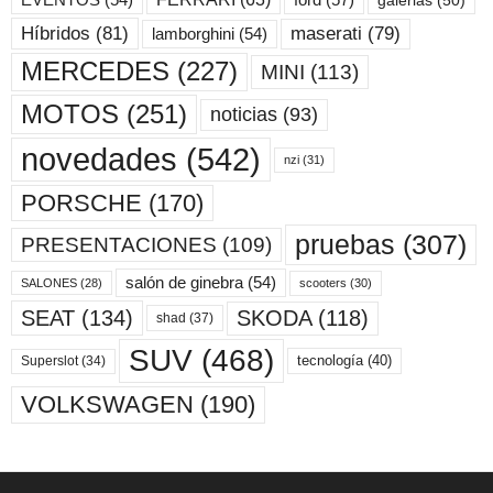
maserati
(79)
Híbridos
(81)
lamborghini
(54)
MERCEDES
(227)
MINI
(113)
MOTOS
(251)
noticias
(93)
novedades
(542)
nzi
(31)
PORSCHE
(170)
pruebas
(307)
PRESENTACIONES
(109)
salón de ginebra
(54)
scooters
(30)
SALONES
(28)
SKODA
(118)
SEAT
(134)
shad
(37)
SUV
(468)
tecnología
(40)
Superslot
(34)
VOLKSWAGEN
(190)