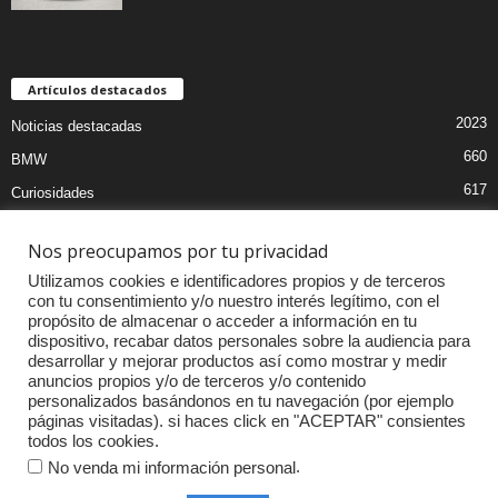
Artículos destacados
2023
Noticias destacadas
660
BMW
617
Curiosidades
470
Pruebas coches
Nos preocupamos por tu privacidad
406
MOTOS
Utilizamos cookies e identificadores propios y de terceros
396
Audi
con tu consentimiento y/o nuestro interés legítimo, con el
propósito de almacenar o acceder a información en tu
337
Competiciones
dispositivo, recabar datos personales sobre la audiencia para
318
Mercedes
desarrollar y mejorar productos así como mostrar y medir
anuncios propios y/o de terceros y/o contenido
264
Accesorios
personalizados basándonos en tu navegación (por ejemplo
páginas visitadas). si haces click en "ACEPTAR" consientes
237
Volkswagen
todos los cookies.
.
No venda mi información personal