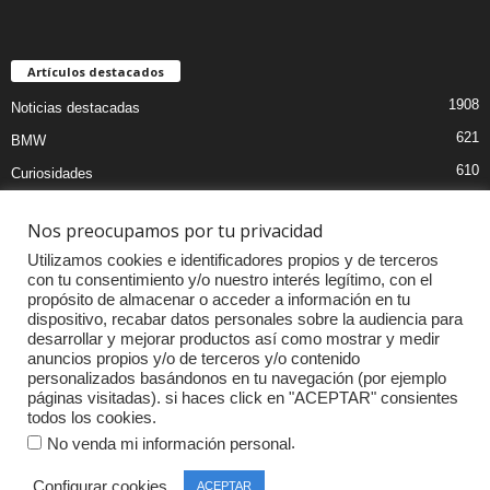
Artículos destacados
1908
Noticias destacadas
621
BMW
610
Curiosidades
439
Pruebas coches
Nos preocupamos por tu privacidad
393
Audi
Utilizamos cookies e identificadores propios y de terceros
376
MOTOS
con tu consentimiento y/o nuestro interés legítimo, con el
propósito de almacenar o acceder a información en tu
333
Competiciones
dispositivo, recabar datos personales sobre la audiencia para
298
Mercedes
desarrollar y mejorar productos así como mostrar y medir
anuncios propios y/o de terceros y/o contenido
257
Accesorios
personalizados basándonos en tu navegación (por ejemplo
páginas visitadas). si haces click en "ACEPTAR" consientes
232
Porsche
todos los cookies.
.
No venda mi información personal
Configurar cookies
ACEPTAR