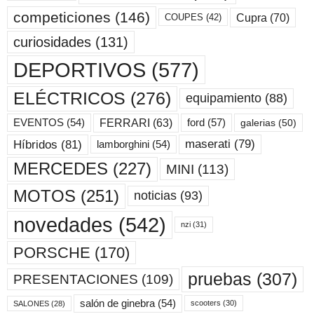
competiciones
(146)
Cupra
(70)
COUPES
(42)
curiosidades
(131)
DEPORTIVOS
(577)
ELÉCTRICOS
(276)
equipamiento
(88)
ford
(57)
FERRARI
(63)
EVENTOS
(54)
galerias
(50)
maserati
(79)
Híbridos
(81)
lamborghini
(54)
MERCEDES
(227)
MINI
(113)
MOTOS
(251)
noticias
(93)
novedades
(542)
nzi
(31)
PORSCHE
(170)
pruebas
(307)
PRESENTACIONES
(109)
salón de ginebra
(54)
scooters
(30)
SALONES
(28)