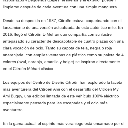
rasponazos y pequeños golpes, el interior y el exterior pueden
limpiarse después de cada aventura con una simple manguera.
Desde su despedida en 1987, Citroën estuvo coqueteando con el
lanzamiento de una versión actualizada de este auténtico mito. En
2016, llegó el Citroën E-Mehari que compartía con su ilustre
antepasado su carácter de descapotable de cuatro plazas con una
clara vocación de ocio. Tanto su capota de tela, negra o roja
anaranjada, con amplias ventanas de plástico como su paleta de 4
colores (azul, naranja, amarillo y beige) se inspiran directamente
en el Citroën Méhari clásico.
Los equipos del Centro de Diseño Citroën han explorado la faceta
más aventurera del Citroën Ami con el desarrollo del Citroën My
Ami Buggy, una edición limitada de este vehículo 100% eléctrico
especialmente pensada para las escapadas y el ocio más
aventurero.
En la gama actual, el espíritu más veraniego está encarnado por el