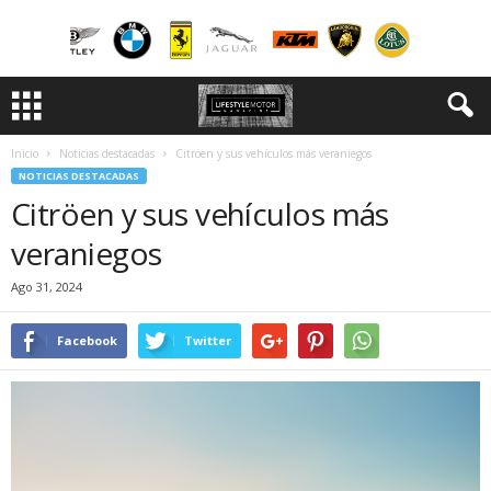
Inicio
Noticias destacadas
Citröen y sus vehículos más veraniegos
NOTICIAS DESTACADAS
Citröen y sus vehículos más
veraniegos
Ago 31, 2024
Facebook
Twitter