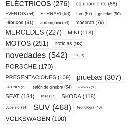
ELÉCTRICOS
(276)
equipamiento
(88)
ford
(57)
FERRARI
(63)
EVENTOS
(54)
galerias
(50)
maserati
(79)
Híbridos
(81)
lamborghini
(54)
MERCEDES
(227)
MINI
(113)
MOTOS
(251)
noticias
(93)
novedades
(542)
nzi
(31)
PORSCHE
(170)
pruebas
(307)
PRESENTACIONES
(109)
salón de ginebra
(54)
scooters
(30)
SALONES
(28)
SKODA
(118)
SEAT
(134)
shad
(37)
SUV
(468)
tecnología
(40)
Superslot
(34)
VOLKSWAGEN
(190)