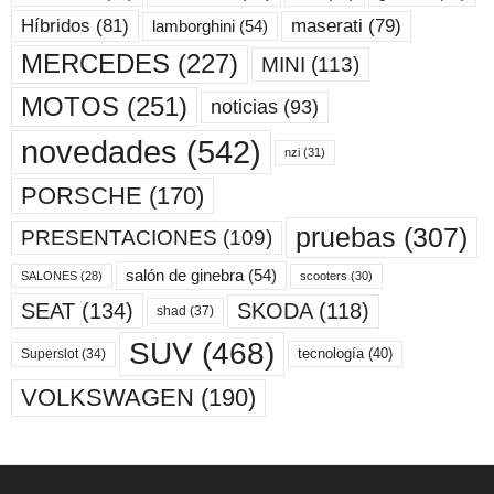
maserati
(79)
Híbridos
(81)
lamborghini
(54)
MERCEDES
(227)
MINI
(113)
MOTOS
(251)
noticias
(93)
novedades
(542)
nzi
(31)
PORSCHE
(170)
pruebas
(307)
PRESENTACIONES
(109)
salón de ginebra
(54)
scooters
(30)
SALONES
(28)
SKODA
(118)
SEAT
(134)
shad
(37)
SUV
(468)
tecnología
(40)
Superslot
(34)
VOLKSWAGEN
(190)