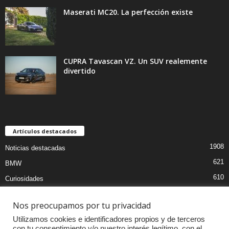
Maserati MC20. La perfección existe
CUPRA Tavascan VZ. Un SUV realemente
divertido
Artículos destacados
1908
Noticias destacadas
621
BMW
610
Curiosidades
439
Pruebas coches
Nos preocupamos por tu privacidad
393
Audi
Utilizamos cookies e identificadores propios y de terceros
376
MOTOS
con tu consentimiento y/o nuestro interés legítimo, con el