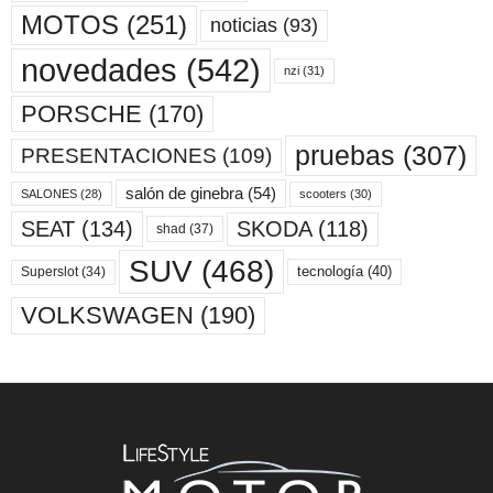
MOTOS
(251)
noticias
(93)
novedades
(542)
nzi
(31)
PORSCHE
(170)
pruebas
(307)
PRESENTACIONES
(109)
salón de ginebra
(54)
scooters
(30)
SALONES
(28)
SKODA
(118)
SEAT
(134)
shad
(37)
SUV
(468)
tecnología
(40)
Superslot
(34)
VOLKSWAGEN
(190)