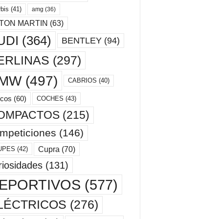
bis
(41)
amg
(36)
TON MARTIN
(63)
UDI
(364)
BENTLEY
(94)
ERLINAS
(297)
MW
(497)
CABRIOS
(40)
cos
(60)
COCHES
(43)
OMPACTOS
(215)
mpeticiones
(146)
Cupra
(70)
UPES
(42)
riosidades
(131)
EPORTIVOS
(577)
LÉCTRICOS
(276)