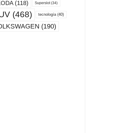
KODA
(118)
Superslot
(34)
UV
(468)
tecnología
(40)
OLKSWAGEN
(190)