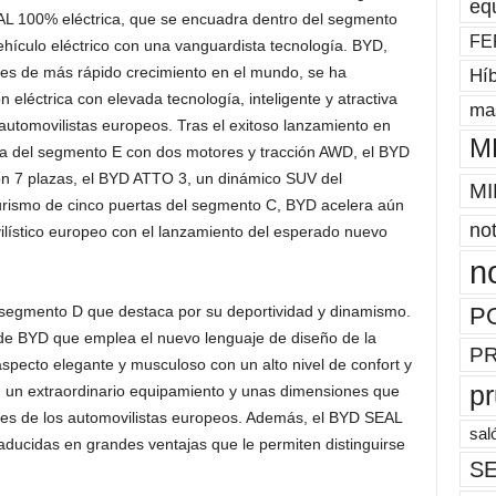
eq
AL 100% eléctrica, que se encuadra dentro del segmento
FE
ículo eléctrico con una vanguardista tecnología. BYD,
les de más rápido crecimiento en el mundo, se ha
Híb
eléctrica con elevada tecnología, inteligente y atractiva
mas
automovilistas europeos. Tras el exitoso lanzamiento en
M
a del segmento E con dos motores y tracción AWD, el BYD
n 7 plazas, el BYD ATTO 3, un dinámico SUV del
MI
rismo de cinco puertas del segmento C, BYD acelera aún
not
lístico europeo con el lanzamiento del esperado nuevo
n
P
 segmento D que destaca por su deportividad y dinamismo.
de BYD que emplea el nuevo lenguaje de diseño de la
P
ecto elegante y musculoso con un alto nivel de confort y
p
n un extraordinario equipamiento y unas dimensiones que
ades de los automovilistas europeos. Además, el BYD SEAL
sal
raducidas en grandes ventajas que le permiten distinguirse
SE