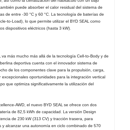
te, así como la climatización del habitáculo con un bajo
ambién puede absorber el calor residual del sistema de
ras de entre -30 °C y 60 °C. La tecnología de baterías de
le-to-Load), lo que permite utilizar el BYD SEAL como
tos dispositivos eléctricos (hasta 3 kW).
L va más mucho más allá de la tecnología Cell-to-Body y de
 berlina deportiva cuenta con el innovador sistema de
 ocho de los componentes clave para la propulsión, carga,
r excepcionales oportunidades para la integración vertical
po que optimiza significativamente la utilización del
xcellence-AWD, el nuevo BYD SEAL se ofrece con dos
atería de 82,5 kWh de capacidad. La versión Design
tencia de 230 kW (313 CV) y tracción trasera, para
s y alcanzar una autonomía en ciclo combinado de 570