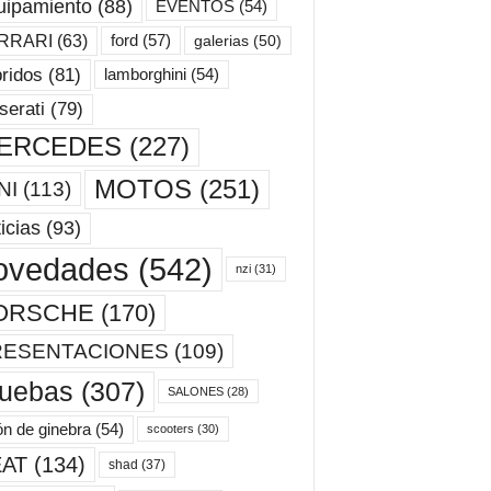
uipamiento
(88)
EVENTOS
(54)
ford
(57)
RRARI
(63)
galerias
(50)
ridos
(81)
lamborghini
(54)
erati
(79)
ERCEDES
(227)
MOTOS
(251)
NI
(113)
icias
(93)
ovedades
(542)
nzi
(31)
ORSCHE
(170)
RESENTACIONES
(109)
ruebas
(307)
SALONES
(28)
ón de ginebra
(54)
scooters
(30)
AT
(134)
shad
(37)