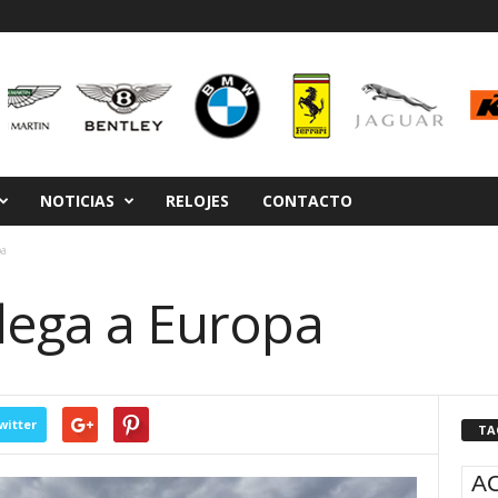
NOTICIAS
RELOJES
CONTACTO
pa
llega a Europa
witter
TA
A