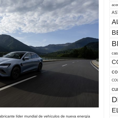
acer
AS
A
B
B
cas
C
co
CO
cu
D
E
fabricante líder mundial de vehículos de nueva energía