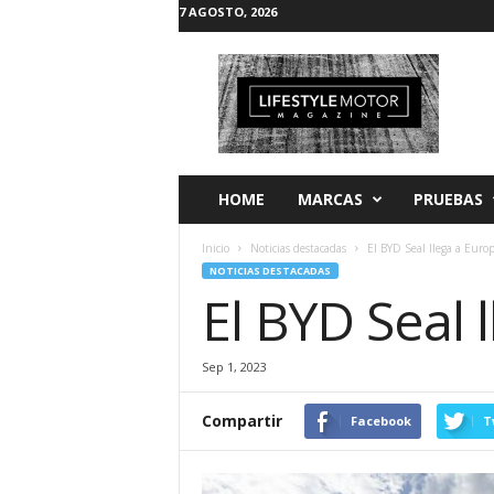
7 AGOSTO, 2026
L
i
f
e
s
t
y
HOME
MARCAS
PRUEBAS
l
e
Inicio
Noticias destacadas
El BYD Seal llega a Euro
M
NOTICIAS DESTACADAS
o
El BYD Seal 
t
o
r
Sep 1, 2023
Compartir
Facebook
T