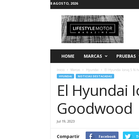
8 AGOSTO, 2026
L
i
f
e
s
t
y
HOME
MARCAS
PRUEBAS
l
e
Inicio
Marcas
Hyundai
El Hyundai Ioniq 5 N 
M
HYUNDAI
NOTICIAS DESTACADAS
o
El Hyundai 
t
o
r
Goodwood
Jul 19, 2023
Compartir
Facebook
T