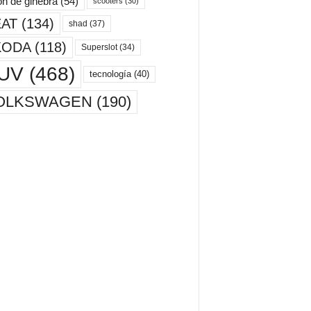
ón de ginebra
(54)
scooters
(30)
AT
(134)
shad
(37)
KODA
(118)
Superslot
(34)
UV
(468)
tecnología
(40)
OLKSWAGEN
(190)