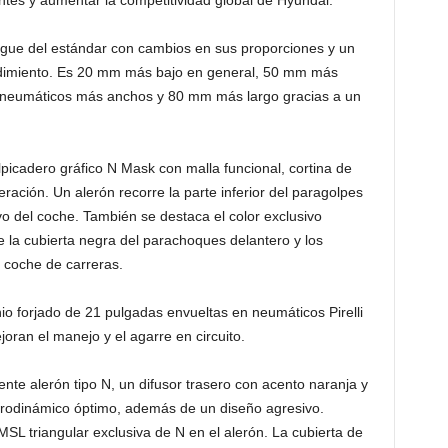
tes y aumentar la competitividad global de Hyundai.
ngue del estándar con cambios en sus proporciones y un
ndimiento. Es 20 mm más bajo en general, 50 mm más
r neumáticos más anchos y 80 mm más largo gracias a un
lpicadero gráfico N Mask con malla funcional, cortina de
eración. Un alerón recorre la parte inferior del paragolpes
o del coche. También se destaca el color exclusivo
 la cubierta negra del parachoques delantero y los
 coche de carreras.
io forjado de 21 pulgadas envueltas en neumáticos Pirelli
ran el manejo y el agarre en circuito.
ente alerón tipo N, un difusor trasero con acento naranja y
erodinámico óptimo, además de un diseño agresivo.
L triangular exclusiva de N en el alerón. La cubierta de