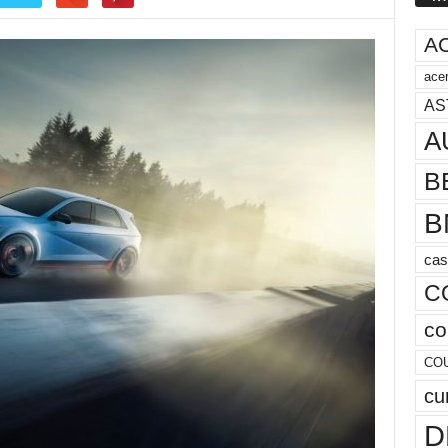
A
acer
AS
A
B
B
cas
C
co
CO
cu
D