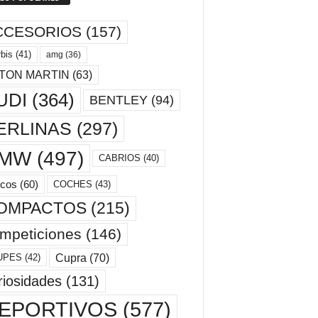
CCESORIOS
(157)
bis
(41)
amg
(36)
TON MARTIN
(63)
UDI
(364)
BENTLEY
(94)
ERLINAS
(297)
MW
(497)
CABRIOS
(40)
cos
(60)
COCHES
(43)
OMPACTOS
(215)
mpeticiones
(146)
Cupra
(70)
UPES
(42)
riosidades
(131)
EPORTIVOS
(577)