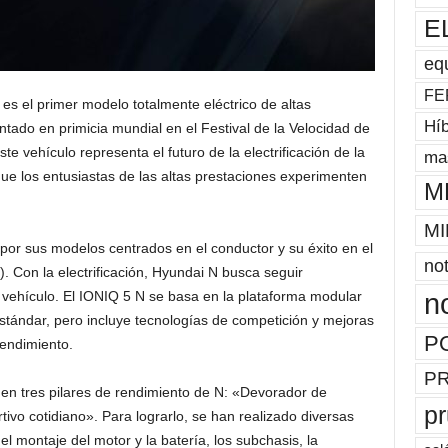
E
eq
FE
 el primer modelo totalmente eléctrico de altas
Híb
tado en primicia mundial en el Festival de la Velocidad de
 vehículo representa el futuro de la electrificación de la
mas
e los entusiastas de las altas prestaciones experimenten
M
MI
or sus modelos centrados en el conductor y su éxito en el
not
Con la electrificación, Hyundai N busca seguir
n
 vehículo. El IONIQ 5 N se basa en la plataforma modular
stándar, pero incluye tecnologías de competición y mejoras
P
endimiento.
P
en tres pilares de rendimiento de N: «Devorador de
p
ivo cotidiano». Para lograrlo, se han realizado diversas
el montaje del motor y la batería, los subchasis, la