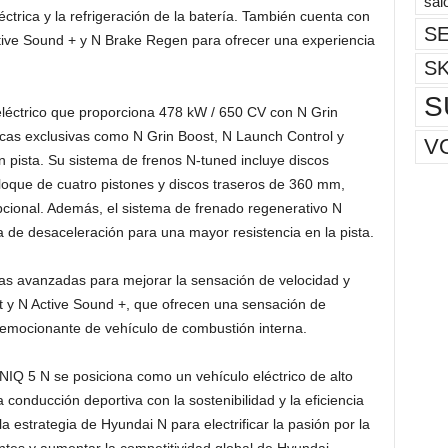
sal
léctrica y la refrigeración de la batería. También cuenta con
SE
tive Sound + y N Brake Regen para ofrecer una experiencia
S
S
léctrico que proporciona 478 kW / 650 CV con N Grin
ticas exclusivas como N Grin Boost, N Launch Control y
V
pista. Su sistema de frenos N-tuned incluye discos
que de cuatro pistones y discos traseros de 360 mm,
cional. Además, el sistema de frenado regenerativo N
 de desaceleración para una mayor resistencia en la pista.
as avanzadas para mejorar la sensación de velocidad y
ft y N Active Sound +, que ofrecen una sensación de
 emocionante de vehículo de combustión interna.
ONIQ 5 N se posiciona como un vehículo eléctrico de alto
conducción deportiva con la sostenibilidad y la eficiencia
 la estrategia de Hyundai N para electrificar la pasión por la