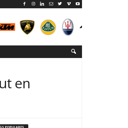
ut en
GS POPULARES