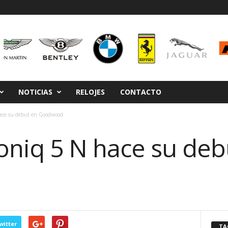
NOTICIAS
RELOJES
CONTACTO
hace su debut en Goodwood
Ioniq 5 N hace su deb
witter
TA