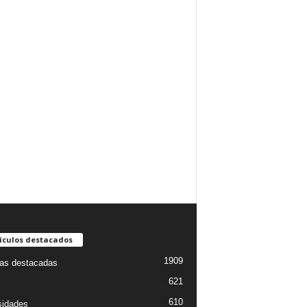
ículos destacados
1909
ias destacadas
621
610
sidades