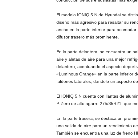
conducción de sus entusiastas más exigen
El modelo IONIQ 5 N de Hyundai se disti
diseño más agresivo para resaltar su re
ancho en la parte inferior para acomoda
difusor trasero más prominente.
En la parte delantera, se encuentra un sa
aire y aletas de aire para una mejor refrig
delantero, acentuando el aspecto deportiv
«Luminous Orange» en la parte inferior de
faldones laterales, dándole un aspecto de
El IONIQ 5 N cuenta con llantas de alumin
P-Zero de alto agarre 275/35R21, que mejo
En la parte trasera, se destaca un promin
una salida de aire para un rendimiento a
También se encuentra una luz de freno HMS