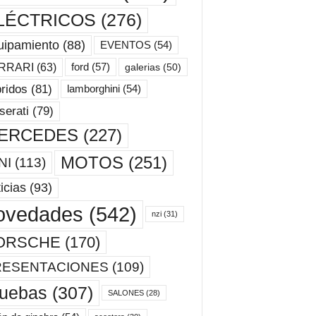
LÉCTRICOS
(276)
uipamiento
(88)
EVENTOS
(54)
ford
(57)
RRARI
(63)
galerias
(50)
ridos
(81)
lamborghini
(54)
erati
(79)
ERCEDES
(227)
MOTOS
(251)
NI
(113)
icias
(93)
ovedades
(542)
nzi
(31)
ORSCHE
(170)
RESENTACIONES
(109)
ruebas
(307)
SALONES
(28)