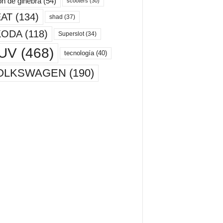
ón de ginebra
(54)
scooters
(30)
AT
(134)
shad
(37)
KODA
(118)
Superslot
(34)
UV
(468)
tecnología
(40)
OLKSWAGEN
(190)