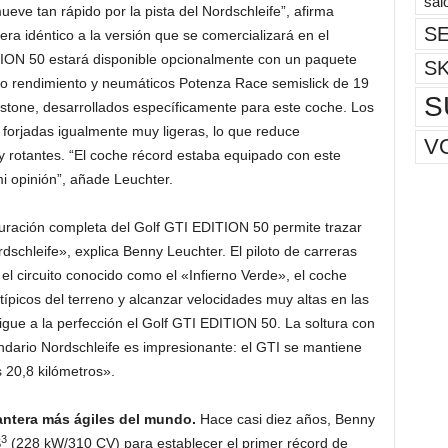
sal
eve tan rápido por la pista del Nordschleife”, afirma
SE
era idéntico a la versión que se comercializará en el
ITION 50 estará disponible opcionalmente con un paquete
S
to rendimiento y neumáticos Potenza Race semislick de 19
S
stone, desarrollados específicamente para este coche. Los
forjadas igualmente muy ligeras, lo que reduce
V
 rotantes. “El coche récord estaba equipado con este
mi opinión”, añade Leuchter.
guración completa del Golf GTI EDITION 50 permite trazar
rdschleife», explica Benny Leuchter. El piloto de carreras
el circuito conocido como el «Infierno Verde», el coche
picos del terreno y alcanzar velocidades muy altas en las
gue a la perfección el Golf GTI EDITION 50. La soltura con
ndario Nordschleife es impresionante: el GTI se mantiene
 20,8 kilómetros».
antera más ágiles del mundo.
Hace casi diez años, Benny
3
S
(228 kW/310 CV) para establecer el primer récord de