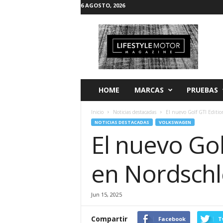
6 AGOSTO, 2026
L
i
f
e
s
t
y
HOME
MARCAS
PRUEBAS
l
e
Inicio
Noticias destacadas
El nuevo Golf GTI Editio
M
NOTICIAS DESTACADAS
VOLKSWAGEN
o
El nuevo Go
t
o
r
en Nordschl
Jun 15, 2025
Compartir
Facebook
T