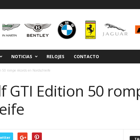
NOTICIAS
RELOJES
CONTACTO
n 50 rompe récords en Nordschleife
lf GTI Edition 50 rom
eife
witter
TA