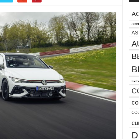
A
acer
AS
A
B
B
cas
C
co
CO
cu
D