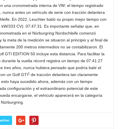
en una cronometrada interna de VW: el tiempo registrado
, nunca antes un vehículo de serie con tracción delantera
hleife. En 2022, Leuchter batió su propio mejor tiempo con
5 kW/333 CV): 07:47:31. Es importante señalar que, en
onometrada en el Nürburgring Nordschleife comenzó
y la meta de la medición se situaron al principio y al final de
adamente 200 metros intermedios no se contabilizaron. El
lf GTI EDITION 50 incluye esta distancia. Para facilitar la
durante la vuelta récord registra un tiempo de 07:41:27
ce tres años, nunca hubiera pensado que podría batir el
1
on un Golf GTI
de tracción delantera tan claramente
e esto haya sucedido ahora, además con un tiempo
ada configuración y el extraordinario potencial de este
ueda encargarse, el vehículo aparecerá en la categoría
e Nürburgring.
witter