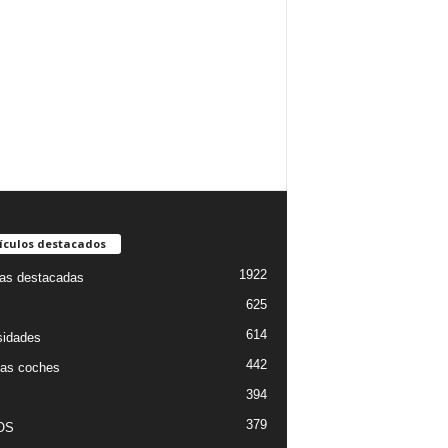
ículos destacados
1922
ias destacadas
625
614
sidades
442
as coches
394
379
OS