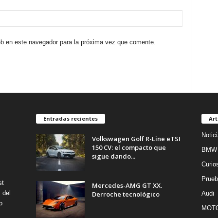
eb en este navegador para la próxima vez que comente.
Entradas recientes
Art
Notic
Volkswagen Golf R-Line eTSI
150 CV: el compacto que
BMW
sigue dando...
Curio
Prueb
st
Mercedes-AMG GT XX.
 del
Derroche tecnológico
Audi
o
MOT