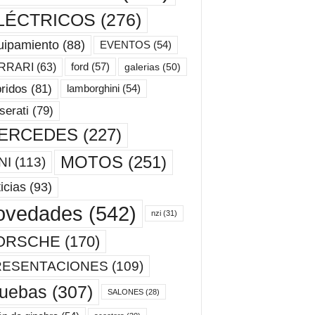
LÉCTRICOS
(276)
uipamiento
(88)
EVENTOS
(54)
ford
(57)
RRARI
(63)
galerias
(50)
ridos
(81)
lamborghini
(54)
erati
(79)
ERCEDES
(227)
MOTOS
(251)
NI
(113)
icias
(93)
ovedades
(542)
nzi
(31)
ORSCHE
(170)
RESENTACIONES
(109)
ruebas
(307)
SALONES
(28)