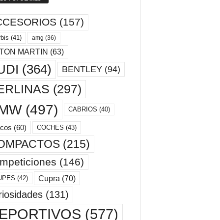
CCESORIOS
(157)
bis
(41)
amg
(36)
TON MARTIN
(63)
UDI
(364)
BENTLEY
(94)
ERLINAS
(297)
MW
(497)
CABRIOS
(40)
cos
(60)
COCHES
(43)
OMPACTOS
(215)
mpeticiones
(146)
Cupra
(70)
UPES
(42)
riosidades
(131)
EPORTIVOS
(577)