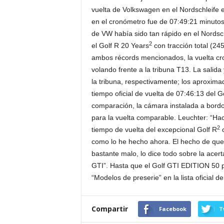
vuelta de Volkswagen en el Nordschleife 
en el cronómetro fue de 07:49:21 minutos
de VW había sido tan rápido en el Nordsc
2
el Golf R 20 Years
con tracción total (24
ambos récords mencionados, la vuelta cr
volando frente a la tribuna T13. La salida 
la tribuna, respectivamente; los aproxim
tiempo oficial de vuelta de 07:46:13 del Go
comparación, la cámara instalada a bordo 
para la vuelta comparable. Leuchter: “Ha
2
tiempo de vuelta del excepcional Golf R
c
como lo he hecho ahora. El hecho de qu
bastante malo, lo dice todo sobre la acert
GTI”. Hasta que el Golf GTI EDITION 50 p
“Modelos de preserie” en la lista oficial d
Compartir
Facebook
T