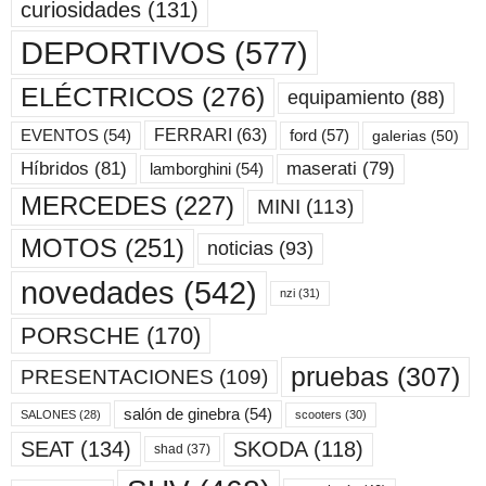
curiosidades
(131)
DEPORTIVOS
(577)
ELÉCTRICOS
(276)
equipamiento
(88)
ford
(57)
FERRARI
(63)
EVENTOS
(54)
galerias
(50)
maserati
(79)
Híbridos
(81)
lamborghini
(54)
MERCEDES
(227)
MINI
(113)
MOTOS
(251)
noticias
(93)
novedades
(542)
nzi
(31)
PORSCHE
(170)
pruebas
(307)
PRESENTACIONES
(109)
salón de ginebra
(54)
scooters
(30)
SALONES
(28)
SKODA
(118)
SEAT
(134)
shad
(37)