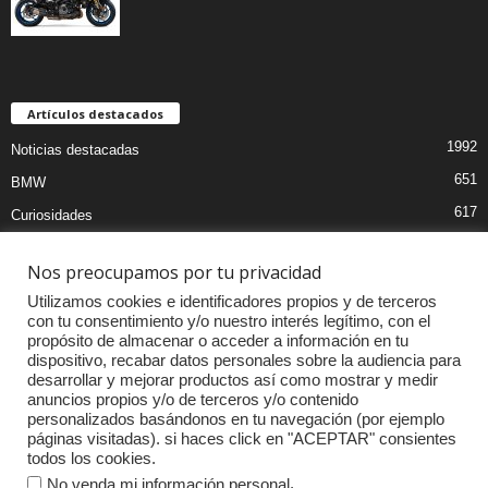
Artículos destacados
1992
Noticias destacadas
651
BMW
617
Curiosidades
468
Pruebas coches
Nos preocupamos por tu privacidad
397
MOTOS
Utilizamos cookies e identificadores propios y de terceros
395
Audi
con tu consentimiento y/o nuestro interés legítimo, con el
propósito de almacenar o acceder a información en tu
337
Competiciones
dispositivo, recabar datos personales sobre la audiencia para
314
Mercedes
desarrollar y mejorar productos así como mostrar y medir
anuncios propios y/o de terceros y/o contenido
262
Accesorios
personalizados basándonos en tu navegación (por ejemplo
páginas visitadas). si haces click en "ACEPTAR" consientes
234
Porsche
todos los cookies.
.
No venda mi información personal