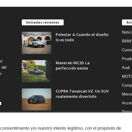
Entradas recientes
Art
Notic
Polestar 4. Cuando el diseño
lo es todo
BMW
Curio
Prueb
st
Maserati MC20. La
 del
perfección existe
Audi
o
MOT
Compe
CUPRA Tavascan VZ. Un SUV
Merc
realemente divertido
Acces
Porsc
 consentimiento y/o nuestro interés legítimo, con el propósito de