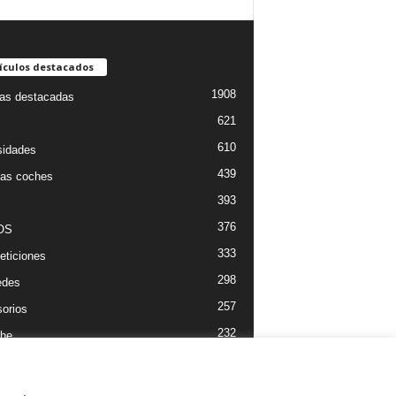
ículos destacados
1908
ias destacadas
621
610
sidades
439
as coches
393
376
OS
333
ticiones
298
edes
257
orios
232
he