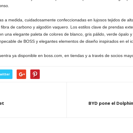
onso.
s a medida, cuidadosamente confeccionadas en lujosos tejidos de alta
fibra de carbono y algodón vaquero. Los estilos clave de prendas ext
 en una elegante paleta de colores de blanco, gris pálido, verde ópalo 
mpecable de BOSS y elegantes elementos de diseño inspirados en el icó
entra ya disponible en boss.com, en tiendas y a través de socios mayo
witter
et
BYD pone el Dolphin