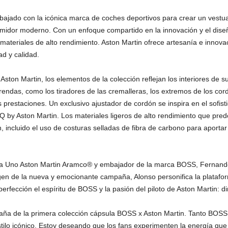
ajado con la icónica marca de coches deportivos para crear un vestuario
umidor moderno. Con un enfoque compartido en la innovación y el dis
materiales de alto rendimiento. Aston Martin ofrece artesanía e innova
ad y calidad.
 Aston Martin, los elementos de la colección reflejan los interiores de s
rendas, como los tiradores de las cremalleras, los extremos de los cord
 prestaciones. Un exclusivo ajustador de cordón se inspira en el sofist
 Q by Aston Martin. Los materiales ligeros de alto rendimiento que pr
, incluido el uso de costuras selladas de fibra de carbono para aportar
ula Uno Aston Martin Aramco® y embajador de la marca BOSS, Fernando
gen de la nueva y emocionante campaña, Alonso personifica la plataf
fección el espíritu de BOSS y la pasión del piloto de Aston Martin: d
paña de la primera colección cápsula BOSS x Aston Martin. Tanto BOS
tilo icónico. Estoy deseando que los fans experimenten la energía q