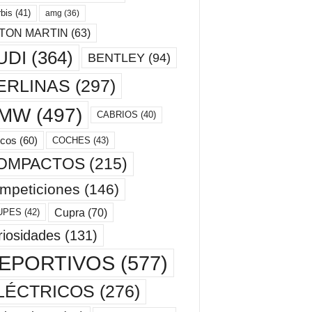
bis
(41)
amg
(36)
TON MARTIN
(63)
UDI
(364)
BENTLEY
(94)
ERLINAS
(297)
MW
(497)
CABRIOS
(40)
cos
(60)
COCHES
(43)
OMPACTOS
(215)
mpeticiones
(146)
Cupra
(70)
UPES
(42)
riosidades
(131)
EPORTIVOS
(577)
LÉCTRICOS
(276)