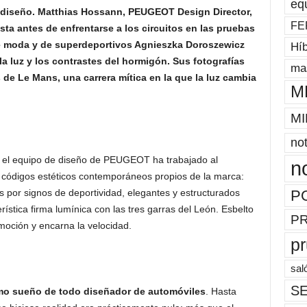
eq
de diseño. Matthias Hossann, PEUGEOT Design Director,
FE
ista antes de enfrentarse a los circuitos en las pruebas
de moda y de superdeportivos Agnieszka Doroszewicz
Híb
la luz y los contrastes del hormigón. Sus fotografías
mas
de Le Mans, una carrera mítica en la que la luz cambia
M
MI
not
, el equipo de diseño de PEUGEOT ha trabajado al
n
códigos estéticos contemporáneos propios de la marca:
P
as por signos de deportividad, elegantes y estructurados
erística firma lumínica con las tres garras del León. Esbelto
P
oción y encarna la velocidad.
p
sal
SE
o sueño de todo diseñador de automóviles
. Hasta