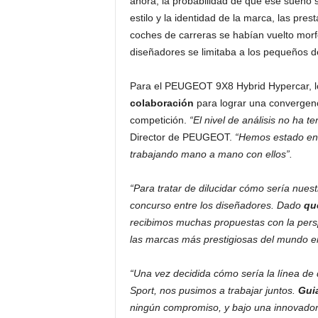
ahora, la probabilidad de que ese sueño s
estilo y la identidad de la marca, las pres
coches de carreras se habían vuelto morfol
diseñadores se limitaba a los pequeños de
Para el PEUGEOT 9X8 Hybrid Hypercar, 
colaboración
para lograr una convergenci
competición.
“El nivel de análisis no ha t
Director de PEUGEOT.
“Hemos estado en
trabajando mano a mano con ellos”.
“Para tratar de dilucidar cómo sería nues
concurso entre los diseñadores. Dado
qu
recibimos muchas propuestas con la persp
las marcas más prestigiosas del mundo en 
“Una vez decidida cómo sería la línea de
Sport, nos pusimos a trabajar juntos.
Gui
ningún compromiso, y bajo una innovador