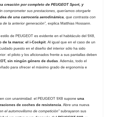
na creación por completo de PEUGEOT Sport, y
in comprometer sus prestaciones, queríamos otorgarle
idea de una carrocería aerodinámica
, que contrasta con
 de la anterior generación”,
explica Matthias Hossann.
el estilo de PEUGEOT es evidente en el habitáculo del 9X8,
 de la marca: el i-Cockpit
. Al igual que en el caso de un
uidado puesto en el diseño del interior sólo ha sido
rior: el piloto y los aficionados frente a sus pantallas deben
T, sin ningún género de dudas
. Además, todo el
eñado para ofrecer el máximo grado de ergonomía e
onden con unanimidad: el PEUGEOT 9X8 supone
una
eraciones de coches de resistencia
. Abre una nueva
en el automovilismo de competición”
subrayaron sus