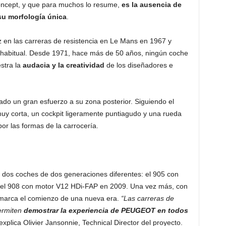
concept, y que para muchos lo resume,
es la ausencia de
 su morfología única
.
z en las carreras de resistencia en Le Mans en 1967 y
 habitual. Desde 1971, hace más de 50 años, ningún coche
stra la
audacia y la creatividad
de los diseñadores e
o un gran esfuerzo a su zona posterior. Siguiendo el
muy corta, un cockpit ligeramente puntiagudo y una rueda
or las formas de la carrocería.
s coches de dos generaciones diferentes: el 905 con
 el 908 con motor V12 HDi-FAP en 2009. Una vez más, con
 marca el comienzo de una nueva era.
“Las carreras de
permiten
demostrar la experiencia de PEUGEOT en todos
xplica Olivier Jansonnie, Technical Director del proyecto.