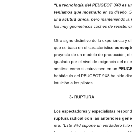
“La tecnología del PEUGEOT 9X8 es u
teníamos que mostrarlo
en su diseño. S
una
actitud única
, pero manteniendo la
los muy geométricos coches de resistencia
Otro signo distintivo de la experiencia y 
que se basa en el característico
concepto
proyecto de un modelo de producción, el c
igualado por el nivel de exigencia del exte
sentirse como si estuviesen en un
PEUGEO
habitáculo del PEUGEOT 9X8 ha sido dis
intuición a los pilotos.
3- RUPTURA
Los espectadores y especialistas resp
ruptura radical con las anteriores gen
era.
“Este 9X8 supone un verdadero hito 