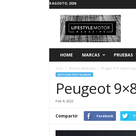
8 AGOSTO, 2026
L
i
f
e
s
t
y
HOME
MARCAS
PRUEBAS
l
e
Inicio
Noticias destacadas
Peugeot 9×8 Hybrid Hyp
M
NOTICIAS DESTACADAS
o
Peugeot 9×8
t
o
r
Feb 4, 2022
Compartir
Facebook
T