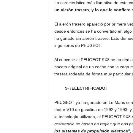
La característica más llamativa de este 
un alerón trasero, y lo que le confiere
El alerón trasero apareció por primera ve
desde entonces se ha convertido en algo
ha ganado sin alerón trasero. Esto demue
ingenieros de PEUGEOT.
Al concebir el PEUGEOT 9X8 se ha dedicad
boceto original de un coche con la zaga 
trasera rodeada de forma muy particular p
5- ¡ELECTRIFICADO!
PEUGEOT ya ha ganado en Le Mans con do
motor V10 de gasolina en 1992 y 1993, y
la tecnología utilizada, el PEUGEOT 9X8
resistencia se basan en reglas que nos 
los sistemas de propulsión eléctrica”
,
e