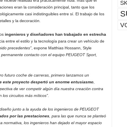
e hiciese realidad era prácticamente nula: más que el
S
taciones eran la consideración principal, tanto que los
S
ógicamente casi indistinguibles entre sí. El trabajo de los
talles y la decoración.
V
los
ingenieros y diseñadores han trabajado en estrecha
a entre el estilo y la tecnología para crear un vehículo de
enido precedentes”
, expone Matthias Hossann, Style
 permanente contacto con el equipo PEUGEOT Sport,
tro futuro coche de carreras, primero lanzamos un
e este proyecto despertó un enorme entusiasmo
,
ectiva de ver competir algún día nuestra creación contra
los circuitos más míticos”.
 diseño junto a la ayuda de los ingenieros de PEUGEOT
ados por las prestaciones
, para las que nunca se planteó
a normativa, los ingenieros han dejado el mayor espacio