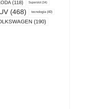
KODA
(118)
Superslot
(34)
UV
(468)
tecnología
(40)
OLKSWAGEN
(190)