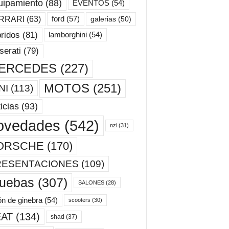
uipamiento
(88)
EVENTOS
(54)
ford
(57)
RRARI
(63)
galerias
(50)
ridos
(81)
lamborghini
(54)
erati
(79)
ERCEDES
(227)
MOTOS
(251)
NI
(113)
icias
(93)
ovedades
(542)
nzi
(31)
ORSCHE
(170)
RESENTACIONES
(109)
ruebas
(307)
SALONES
(28)
ón de ginebra
(54)
scooters
(30)
AT
(134)
shad
(37)