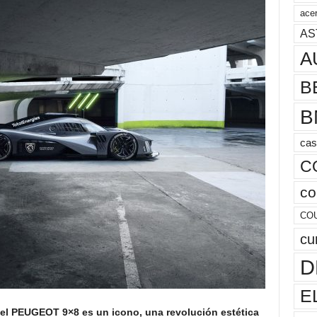
acer
AS
A
B
B
cas
C
co
CO
cu
D
E
el PEUGEOT 9×8 es un icono, una revolución estética