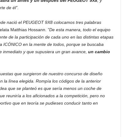
abrá un antes y un después del PEUGEOT 9X8
, y
te de él”.
onde nació el PEUGEOT 9X8 colocamos tres palabras
elata Matthias Hossann.
“De esta manera, todo el equipo
te de la participación de cada uno en las distintas etapas
bra ICÓNICO en la mente de todos, porque se buscaba
de inmediato y que supusiera un gran avance,
un cambio
puestas que surgieron de nuestro concurso de diseño
n la línea elegida. Rompía los códigos de la anterior
idea que se planteó es que sería menos un coche de
 reuniría a los aficionados a la competición, pero no
ortivo que en teoría se pudieses conducir tanto en