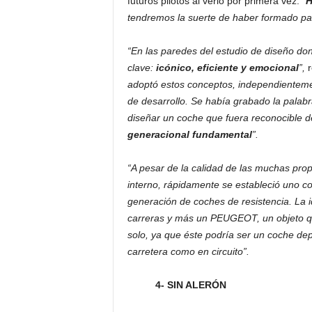
futuros pilotos al verlo por primera vez:
“
H
tendremos la suerte de haber formado par
“En las paredes del estudio de diseño d
clave:
icónico, eficiente y emocional
”,
r
adoptó estos conceptos, independientemen
de desarrollo. Se había grabado la pala
diseñar un coche que fuera reconocible 
generacional fundamental
”.
“A pesar de la calidad de las muchas pro
interno, rápidamente se estableció uno co
generación de coches de resistencia. La 
carreras y más un PEUGEOT, un objeto que
solo, ya que éste podría ser un coche dep
carretera como en circuito”.
4- SIN ALERÓN