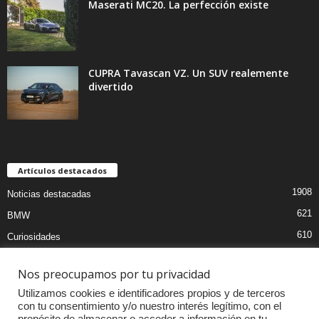
Maserati MC20. La perfección existe
CUPRA Tavascan VZ. Un SUV realemente
divertido
Artículos destacados
1908
Noticias destacadas
621
BMW
610
Curiosidades
439
Pruebas coches
Nos preocupamos por tu privacidad
393
Audi
Utilizamos cookies e identificadores propios y de terceros
376
MOTOS
con tu consentimiento y/o nuestro interés legítimo, con el
propósito de almacenar o acceder a información en tu