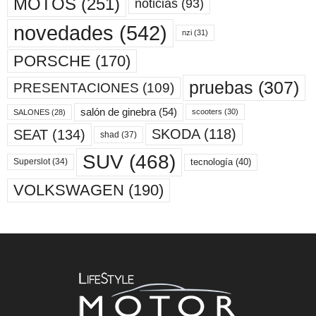
MOTOS
(251)
noticias
(93)
novedades
(542)
nzi
(31)
PORSCHE
(170)
pruebas
(307)
PRESENTACIONES
(109)
salón de ginebra
(54)
scooters
(30)
SALONES
(28)
SKODA
(118)
SEAT
(134)
shad
(37)
SUV
(468)
tecnología
(40)
Superslot
(34)
VOLKSWAGEN
(190)