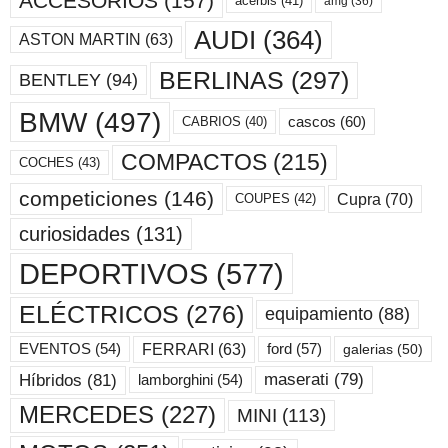
ACCESORIOS
(157)
acerbis
(41)
amg
(36)
AUDI
(364)
ASTON MARTIN
(63)
BERLINAS
(297)
BENTLEY
(94)
BMW
(497)
cascos
(60)
CABRIOS
(40)
COMPACTOS
(215)
COCHES
(43)
competiciones
(146)
Cupra
(70)
COUPES
(42)
curiosidades
(131)
DEPORTIVOS
(577)
ELÉCTRICOS
(276)
equipamiento
(88)
ford
(57)
FERRARI
(63)
EVENTOS
(54)
galerias
(50)
maserati
(79)
Híbridos
(81)
lamborghini
(54)
MERCEDES
(227)
MINI
(113)