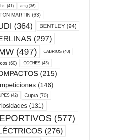
bis
(41)
amg
(36)
TON MARTIN
(63)
UDI
(364)
BENTLEY
(94)
ERLINAS
(297)
MW
(497)
CABRIOS
(40)
cos
(60)
COCHES
(43)
OMPACTOS
(215)
mpeticiones
(146)
Cupra
(70)
UPES
(42)
riosidades
(131)
EPORTIVOS
(577)
LÉCTRICOS
(276)