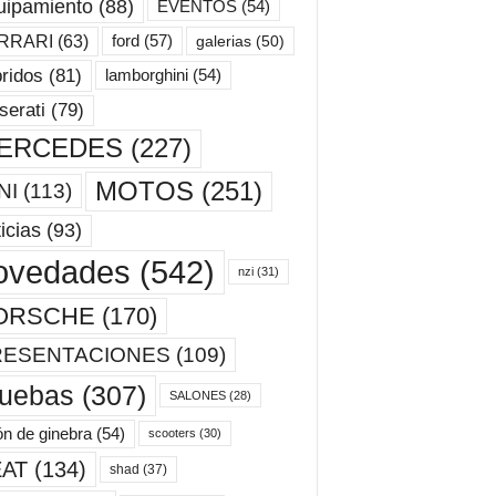
uipamiento
(88)
EVENTOS
(54)
ford
(57)
RRARI
(63)
galerias
(50)
ridos
(81)
lamborghini
(54)
erati
(79)
ERCEDES
(227)
MOTOS
(251)
NI
(113)
icias
(93)
ovedades
(542)
nzi
(31)
ORSCHE
(170)
RESENTACIONES
(109)
ruebas
(307)
SALONES
(28)
ón de ginebra
(54)
scooters
(30)
AT
(134)
shad
(37)