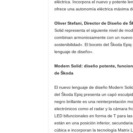
eléctrica. Incorpora el nuevo y potente le
ofrece una autonomía eléctrica máxima d
Oliver Stefani, Director de Diseño de 
Solid representa el siguiente nivel de mod
combinan armoniosamente con un nuevo as
sostenibilidad». El boceto del Škoda Epiq 
lenguaje de diseño».
Modern Solid: diseño potente, funciona
de Škoda
El nuevo lenguaje de diseño Modern Solid
del Škoda Epiq presenta un capó esculpid
negro brillante es una reinterpretación mo
electrónicos como el radar y la cámara f
LED bifuncionales en forma de T para las 
están en una posición inferior, secundari
cúbica e incorporan la tecnología Matrix 