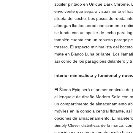
spoiler pintado en Unique Dark Chrome. La 
envolvente que separa visualmente el habi
silueta del coche. Los pasos de rueda inf
albergan llantas aerodinámicamente optim
se funde con un spoiler de techo para log
también cuenta con un robusto paragolpe
trasero. El aspecto minimalista del bocet
mate en Blanco Luna brillante. Los llamativ
así como de los paragolpes delantero y tr
Interior minimalista y funcional y nue
El Škoda Epiq será el primer vehículo de 
el lenguaje de diseño Modern Solid con ma
un compartimento de almacenamiento abie
móviles en la consola central flotante, 
opciones de almacenamiento. El maletero 
Simply Clever distintivas de la marca, c
sujeción y un compartimento oculto bajo el