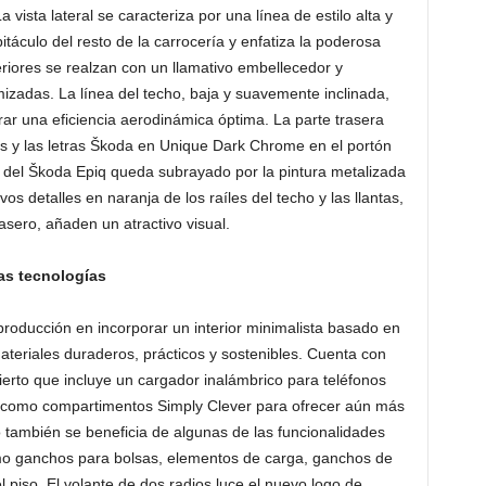
vista lateral se caracteriza por una línea de estilo alta y
táculo del resto de la carrocería y enfatiza la poderosa
eriores se realzan con un llamativo embellecedor y
izadas. La línea del techo, baja y suavemente inclinada,
rar una eficiencia aerodinámica óptima. La parte trasera
s y las letras Škoda en Unique Dark Chrome en el portón
o del Škoda Epiq queda subrayado por la pintura metalizada
os detalles en naranja de los raíles del techo y las llantas,
asero, añaden un atractivo visual.
vas tecnologías
producción en incorporar un interior minimalista basado en
teriales duraderos, prácticos y sostenibles. Cuenta con
rto que incluye un cargador inalámbrico para teléfonos
así como compartimentos Simply Clever para ofrecer aún más
también se beneficia de algunas de las funcionalidades
omo ganchos para bolsas, elementos de carga, ganchos de
 piso. El volante de dos radios luce el nuevo logo de