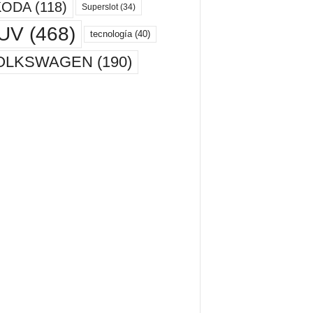
KODA
(118)
Superslot
(34)
UV
(468)
tecnología
(40)
OLKSWAGEN
(190)