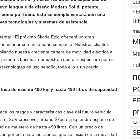
eq
uevo lenguaje de diseño Modern Solid, potente,
FE
ro como por fuera. Esto se complementará con una
Híb
vas tecnologías y sistemas de asistencia.
mas
menta: «El próximo Škoda Epiq ofrecerá un gran
M
ran interior con un tamaño compacto. Nuestros clientes
iando nuestra creciente cartera de movilidad eléctrica a
MI
primeros bocetos demuestren que el Epiq brillará por su
not
ecnologías de uso sencillo, todo ello a un precio
n
P
trica de más de 400 km y hasta 490 litros de capacidad
P
p
aca los rasgos y características clave del futuro vehículo
d, el SUV crossover urbano Škoda Epiq tendrá espacio de
sal
d de maletero de hasta 490 litros. Con un precio de
SE
ón perfecta para los clientes que se inician en la movilidad