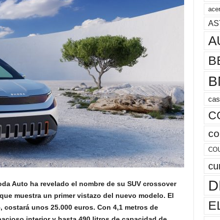
acer
AS
A
B
B
cas
C
co
CO
cu
D
oda Auto ha revelado el nombre de su SUV crossover
 que muestra un primer vistazo del nuevo modelo. El
E
, costará unos 25.000 euros. Con 4,1 metros de
cioso interior y hasta 490 litros de capacidad de