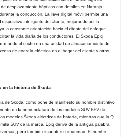
 de desplazamiento hápticas con detalles en Naranja
durante la conducción. La llave digital móvil permite una
dispositivo inteligente del cliente, mejorando así la
ya la constante orientación hacia el cliente del enfoque
ilitar la vida diaria de los conductores. El Škoda Epiq
nsformando el coche en una unidad de almacenamiento de
ceso de energía eléctrica en el hogar del cliente y otros
 en la historia de Škoda
ria de Škoda, como pone de manifiesto su nombre distintivo
tamente en la nomenclatura de los modelos SUV BEV de
 los modelos Škoda eléctricos de batería, mientras que la Q
familia SUV de la marca. Epiq deriva de la antigua palabra
o «verso», pero también «cuento» o «poema». El nombre