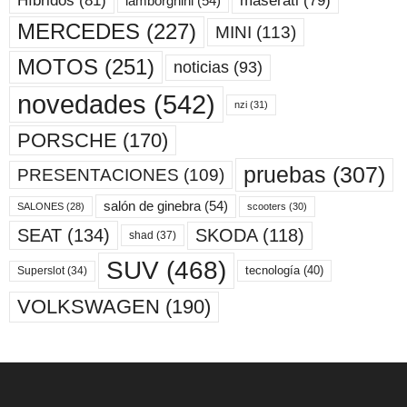
maserati
(79)
Híbridos
(81)
lamborghini
(54)
MERCEDES
(227)
MINI
(113)
MOTOS
(251)
noticias
(93)
novedades
(542)
nzi
(31)
PORSCHE
(170)
pruebas
(307)
PRESENTACIONES
(109)
salón de ginebra
(54)
scooters
(30)
SALONES
(28)
SKODA
(118)
SEAT
(134)
shad
(37)
SUV
(468)
tecnología
(40)
Superslot
(34)
VOLKSWAGEN
(190)