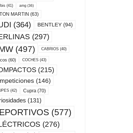
bis
(41)
amg
(36)
TON MARTIN
(63)
UDI
(364)
BENTLEY
(94)
ERLINAS
(297)
MW
(497)
CABRIOS
(40)
cos
(60)
COCHES
(43)
OMPACTOS
(215)
mpeticiones
(146)
Cupra
(70)
UPES
(42)
riosidades
(131)
EPORTIVOS
(577)
LÉCTRICOS
(276)