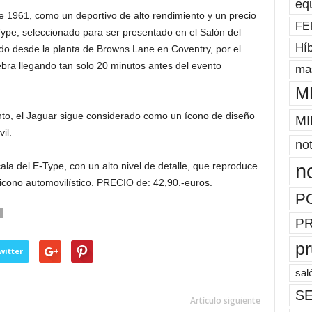
eq
 1961, como un deportivo de alto rendimiento y un precio
FE
Type, seleccionado para ser presentado en el Salón del
Híb
do desde la planta de Browns Lane en Coventry, por el
ebra llegando tan solo 20 minutos antes del evento
mas
M
o, el Jaguar sigue considerado como un ícono de diseño
MI
il.
not
a del E-Type, con un alto nivel de detalle, que reproduce
n
 icono automovilístico. PRECIO de: 42,90.-euros.
P
P
p
witter
sal
SE
Artículo siguiente