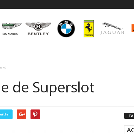
rslot
pe de Superslot
witter
TA
A