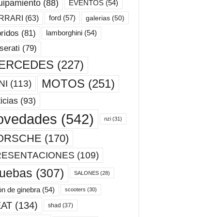
uipamiento
(88)
EVENTOS
(54)
ford
(57)
RRARI
(63)
galerias
(50)
ridos
(81)
lamborghini
(54)
erati
(79)
ERCEDES
(227)
MOTOS
(251)
NI
(113)
icias
(93)
ovedades
(542)
nzi
(31)
ORSCHE
(170)
RESENTACIONES
(109)
ruebas
(307)
SALONES
(28)
ón de ginebra
(54)
scooters
(30)
AT
(134)
shad
(37)