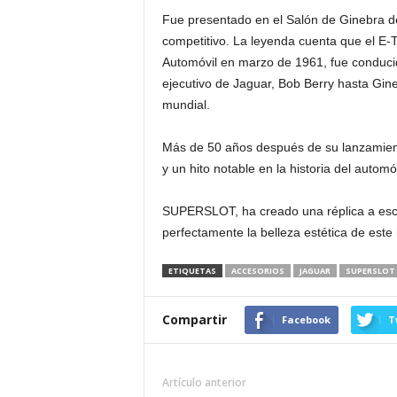
Fue presentado en el Salón de Ginebra de
competitivo. La leyenda cuenta que el E-
Automóvil en marzo de 1961, fue conduci
ejecutivo de Jaguar, Bob Berry hasta Gin
mundial.
Más de 50 años después de su lanzamient
y un hito notable en la historia del automóv
SUPERSLOT, ha creado una réplica a escal
perfectamente la belleza estética de este
ETIQUETAS
ACCESORIOS
JAGUAR
SUPERSLOT
Compartir
Facebook
T
Artículo anterior