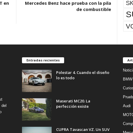
S
T en
Mercedes Benz hace prueba con la pila
de combustible
S
V
Entradas recientes
Art
Notic
Polestar 4. Cuando el diseño
lo es todo
BMW
Curio
Prueb
st
Maserati MC20. La
 del
perfección existe
Audi
o
MOT
Compe
CUPRA Tavascan VZ. Un SUV
Merc