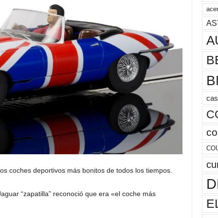
acer
AS
A
B
B
cas
C
co
CO
cu
os coches deportivos más bonitos de todos los tiempos.
D
 Jaguar “zapatilla” reconoció que era «el coche más
E