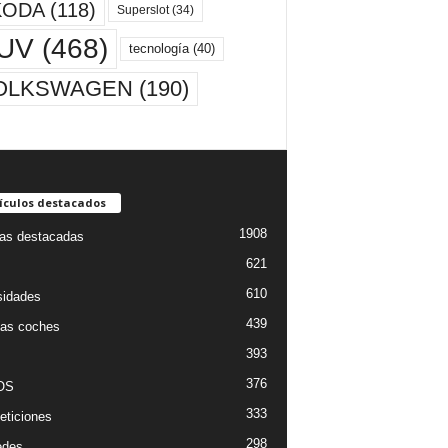
KODA
(118)
Superslot
(34)
UV
(468)
tecnología
(40)
OLKSWAGEN
(190)
ículos destacados
1908
ias destacadas
621
610
sidades
439
as coches
393
376
OS
333
ticiones
298
edes