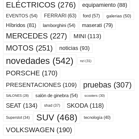
ELÉCTRICOS
(276)
equipamiento
(88)
ford
(57)
FERRARI
(63)
EVENTOS
(54)
galerias
(50)
maserati
(79)
Híbridos
(81)
lamborghini
(54)
MERCEDES
(227)
MINI
(113)
MOTOS
(251)
noticias
(93)
novedades
(542)
nzi
(31)
PORSCHE
(170)
pruebas
(307)
PRESENTACIONES
(109)
salón de ginebra
(54)
scooters
(30)
SALONES
(28)
SKODA
(118)
SEAT
(134)
shad
(37)
SUV
(468)
tecnología
(40)
Superslot
(34)
VOLKSWAGEN
(190)