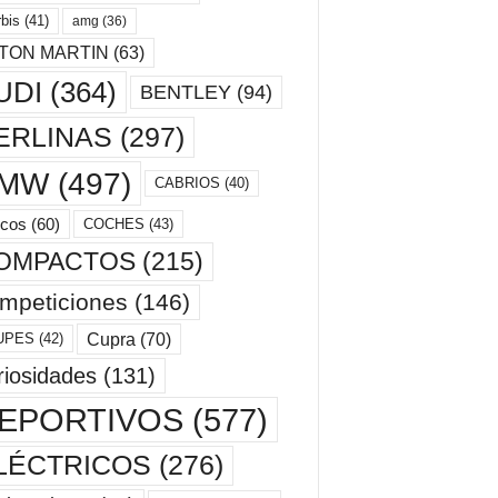
bis
(41)
amg
(36)
TON MARTIN
(63)
UDI
(364)
BENTLEY
(94)
ERLINAS
(297)
MW
(497)
CABRIOS
(40)
cos
(60)
COCHES
(43)
OMPACTOS
(215)
mpeticiones
(146)
Cupra
(70)
UPES
(42)
riosidades
(131)
EPORTIVOS
(577)
LÉCTRICOS
(276)