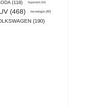
KODA
(118)
Superslot
(34)
UV
(468)
tecnología
(40)
OLKSWAGEN
(190)