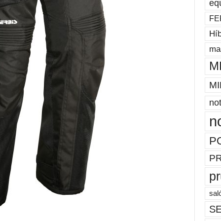
eq
FE
Híb
mas
M
MI
not
n
P
P
p
sal
SE