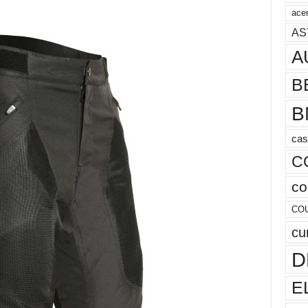
acer
AS
A
B
B
cas
C
co
CO
cu
D
E