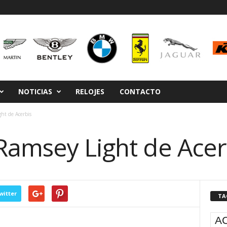
NOTICIAS
RELOJES
CONTACTO
ht de Acerbis
Ramsey Light de Acer
witter
TA
A