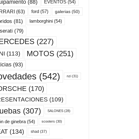
uipamiento
(88)
EVENTOS
(54)
ford
(57)
RRARI
(63)
galerias
(50)
ridos
(81)
lamborghini
(54)
erati
(79)
ERCEDES
(227)
MOTOS
(251)
NI
(113)
icias
(93)
ovedades
(542)
nzi
(31)
ORSCHE
(170)
RESENTACIONES
(109)
ruebas
(307)
SALONES
(28)
ón de ginebra
(54)
scooters
(30)
AT
(134)
shad
(37)