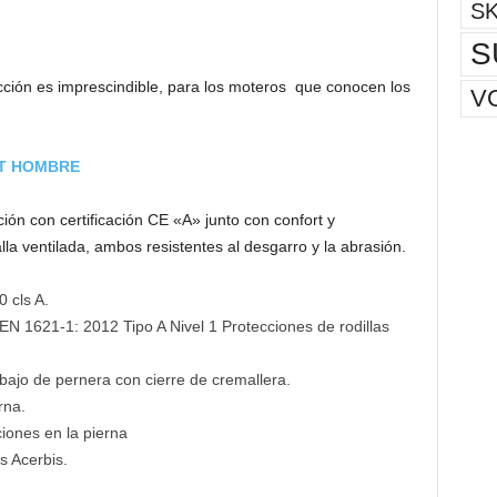
S
S
cción es imprescindible, para los moteros que conocen los
V
T
HOMBRE
ón con certificación CE «A» junto con confort y
la ventilada, ambos resistentes al desgarro y la abrasión.
 cls A.
 EN 1621-1: 2012 Tipo A Nivel 1 Protecciones de rodillas
 bajo de pernera con cierre de cremallera.
rna.
ciones en la pierna
s Acerbis.