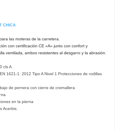
T CHICA
ra las moteras de la carretera.
ón con certificación CE «A» junto con confort y
la ventilada, ambos resistentes al desgarro y la abrasión.
 cls A.
 EN 1621-1: 2012 Tipo A Nivel 1 Protecciones de rodillas
 bajo de pernera con cierre de cremallera.
rna.
ciones en la pierna
s Acerbis.