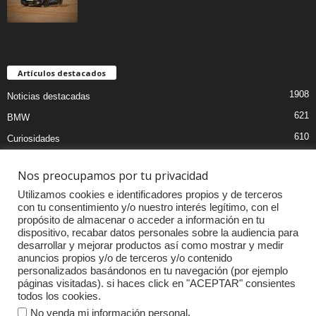
Artículos destacados
1908
Noticias destacadas
621
BMW
610
Curiosidades
439
Pruebas coches
Nos preocupamos por tu privacidad
393
Audi
Utilizamos cookies e identificadores propios y de terceros
376
MOTOS
con tu consentimiento y/o nuestro interés legítimo, con el
propósito de almacenar o acceder a información en tu
333
Competiciones
dispositivo, recabar datos personales sobre la audiencia para
298
Mercedes
desarrollar y mejorar productos así como mostrar y medir
anuncios propios y/o de terceros y/o contenido
257
Accesorios
personalizados basándonos en tu navegación (por ejemplo
páginas visitadas). si haces click en "ACEPTAR" consientes
232
Porsche
todos los cookies.
.
No venda mi información personal