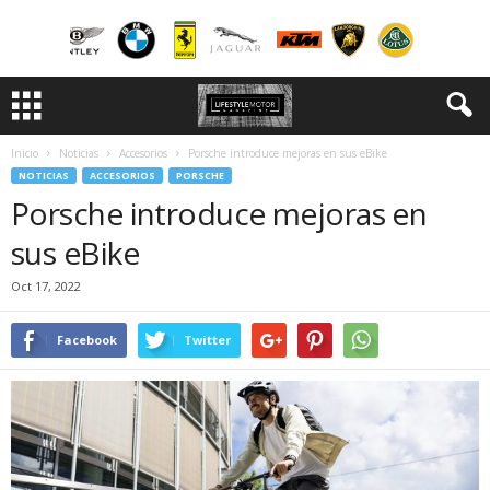
Inicio
Noticias
Accesorios
Porsche introduce mejoras en sus eBike
NOTICIAS
ACCESORIOS
PORSCHE
Porsche introduce mejoras en
sus eBike
Oct 17, 2022
Facebook
Twitter