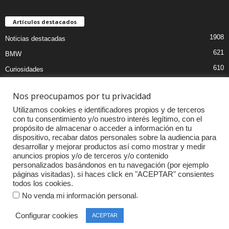
Artículos destacados
1908
Noticias destacadas
621
BMW
610
Curiosidades
439
Pruebas coches
Nos preocupamos por tu privacidad
393
Audi
Utilizamos cookies e identificadores propios y de terceros
376
MOTOS
con tu consentimiento y/o nuestro interés legítimo, con el
propósito de almacenar o acceder a información en tu
333
Competiciones
dispositivo, recabar datos personales sobre la audiencia para
298
Mercedes
desarrollar y mejorar productos así como mostrar y medir
anuncios propios y/o de terceros y/o contenido
257
Accesorios
personalizados basándonos en tu navegación (por ejemplo
páginas visitadas). si haces click en "ACEPTAR" consientes
232
Porsche
todos los cookies.
.
No venda mi información personal
Configurar cookies
ACEPTAR
© Copyright 2015-2019 | LifeStyle Motor |
Agency360