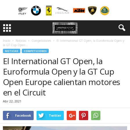
Inicio
Noticias
Competiciones
El International GT Open, la Euroformula Open y
la GT Cup Open...
NOTICIAS
COMPETICIONES
El International GT Open, la
Euroformula Open y la GT Cup
Open Europe calientan motores
en el Circuit
Abr 22, 2021
Facebook
Twitter