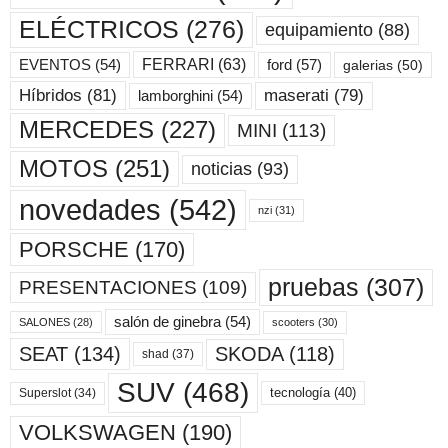
ELÉCTRICOS
(276)
equipamiento
(88)
ford
(57)
FERRARI
(63)
EVENTOS
(54)
galerias
(50)
maserati
(79)
Híbridos
(81)
lamborghini
(54)
MERCEDES
(227)
MINI
(113)
MOTOS
(251)
noticias
(93)
novedades
(542)
nzi
(31)
PORSCHE
(170)
pruebas
(307)
PRESENTACIONES
(109)
salón de ginebra
(54)
scooters
(30)
SALONES
(28)
SKODA
(118)
SEAT
(134)
shad
(37)
SUV
(468)
tecnología
(40)
Superslot
(34)
VOLKSWAGEN
(190)