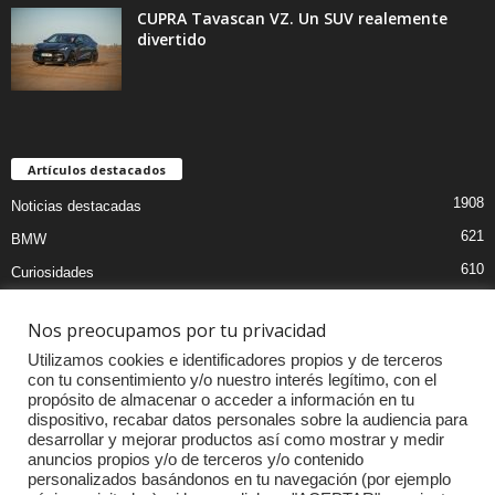
CUPRA Tavascan VZ. Un SUV realemente
divertido
Artículos destacados
1908
Noticias destacadas
621
BMW
610
Curiosidades
439
Pruebas coches
Nos preocupamos por tu privacidad
393
Audi
Utilizamos cookies e identificadores propios y de terceros
376
MOTOS
con tu consentimiento y/o nuestro interés legítimo, con el
propósito de almacenar o acceder a información en tu
333
Competiciones
dispositivo, recabar datos personales sobre la audiencia para
298
Mercedes
desarrollar y mejorar productos así como mostrar y medir
anuncios propios y/o de terceros y/o contenido
257
Accesorios
personalizados basándonos en tu navegación (por ejemplo