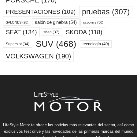
PORSCHE
(170)
pruebas
(307)
PRESENTACIONES
(109)
salón de ginebra
(54)
scooters
(30)
SALONES
(28)
SKODA
(118)
SEAT
(134)
shad
(37)
SUV
(468)
tecnología
(40)
Superslot
(34)
VOLKSWAGEN
(190)
LifeStyle Motor te ofrece las noticias más relevantes del sector, así como
exclusivos test drive y las novedades de las primeras marcas del mundo