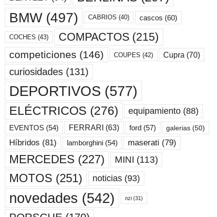
BMW
(497)
cascos
(60)
CABRIOS
(40)
COMPACTOS
(215)
COCHES
(43)
competiciones
(146)
Cupra
(70)
COUPES
(42)
curiosidades
(131)
DEPORTIVOS
(577)
ELÉCTRICOS
(276)
equipamiento
(88)
ford
(57)
FERRARI
(63)
EVENTOS
(54)
galerias
(50)
maserati
(79)
Híbridos
(81)
lamborghini
(54)
MERCEDES
(227)
MINI
(113)
MOTOS
(251)
noticias
(93)
novedades
(542)
nzi
(31)