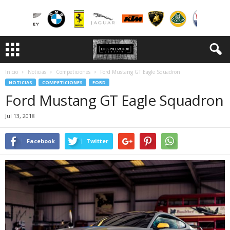
Inicio
Noticias
Competiciones
Ford Mustang GT Eagle Squadron
NOTICIAS
COMPETICIONES
FORD
Ford Mustang GT Eagle Squadron
Jul 13, 2018
Facebook
Twitter