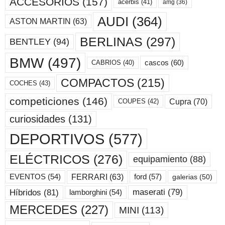
ACCESORIOS
(157)
acerbis
(41)
amg
(36)
AUDI
(364)
ASTON MARTIN
(63)
BERLINAS
(297)
BENTLEY
(94)
BMW
(497)
cascos
(60)
CABRIOS
(40)
COMPACTOS
(215)
COCHES
(43)
competiciones
(146)
Cupra
(70)
COUPES
(42)
curiosidades
(131)
DEPORTIVOS
(577)
ELÉCTRICOS
(276)
equipamiento
(88)
ford
(57)
FERRARI
(63)
EVENTOS
(54)
galerias
(50)
maserati
(79)
Híbridos
(81)
lamborghini
(54)
MERCEDES
(227)
MINI
(113)