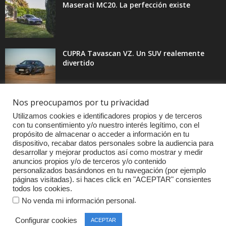
Maserati MC20. La perfección existe
CUPRA Tavascan VZ. Un SUV realemente
divertido
Nos preocupamos por tu privacidad
Utilizamos cookies e identificadores propios y de terceros
Artículos destacados
con tu consentimiento y/o nuestro interés legítimo, con el
propósito de almacenar o acceder a información en tu
1908
Noticias destacadas
dispositivo, recabar datos personales sobre la audiencia para
desarrollar y mejorar productos así como mostrar y medir
621
BMW
anuncios propios y/o de terceros y/o contenido
610
Curiosidades
personalizados basándonos en tu navegación (por ejemplo
páginas visitadas). si haces click en "ACEPTAR" consientes
439
Pruebas coches
todos los cookies.
393
Audi
.
No venda mi información personal
376
MOTOS
Configurar cookies
ACEPTAR