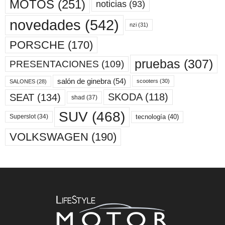
MOTOS
(251)
noticias
(93)
novedades
(542)
nzi
(31)
PORSCHE
(170)
pruebas
(307)
PRESENTACIONES
(109)
salón de ginebra
(54)
scooters
(30)
SALONES
(28)
SKODA
(118)
SEAT
(134)
shad
(37)
SUV
(468)
tecnología
(40)
Superslot
(34)
VOLKSWAGEN
(190)