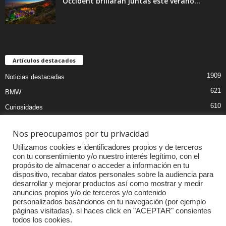
Occident brillarán juntas este verano...
Artículos destacados
1909
Noticias destacadas
621
BMW
610
Curiosidades
441
Pruebas coches
Nos preocupamos por tu privacidad
393
Audi
Utilizamos cookies e identificadores propios y de terceros
376
MOTOS
con tu consentimiento y/o nuestro interés legítimo, con el
propósito de almacenar o acceder a información en tu
333
Competiciones
dispositivo, recabar datos personales sobre la audiencia para
299
Mercedes
desarrollar y mejorar productos así como mostrar y medir
anuncios propios y/o de terceros y/o contenido
257
Accesorios
personalizados basándonos en tu navegación (por ejemplo
páginas visitadas). si haces click en "ACEPTAR" consientes
232
Porsche
todos los cookies.