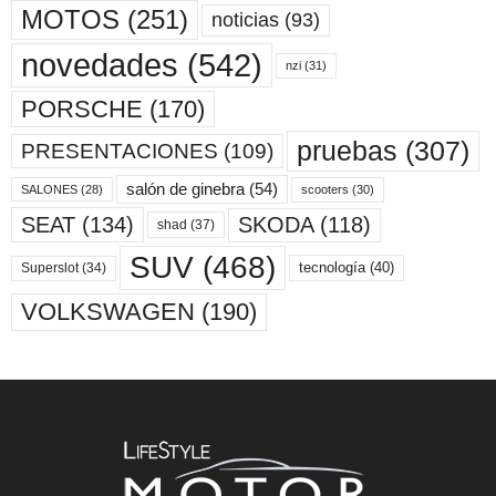
MOTOS
(251)
noticias
(93)
novedades
(542)
nzi
(31)
PORSCHE
(170)
pruebas
(307)
PRESENTACIONES
(109)
salón de ginebra
(54)
scooters
(30)
SALONES
(28)
SKODA
(118)
SEAT
(134)
shad
(37)
SUV
(468)
tecnología
(40)
Superslot
(34)
VOLKSWAGEN
(190)